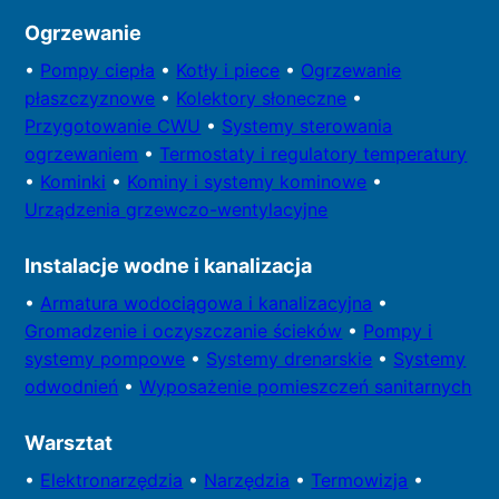
Ogrzewanie
•
Pompy
ciepła
•
Kotły
i piece
•
Ogrzewanie
płaszczyznowe
•
Kolektory
słoneczne
•
Przygotowa
nie CWU
•
Systemy sterowania
ogrzewaniem
•
Termostaty i regulatory temperatury
•
Kominki
•
Kominy i systemy kominowe
•
Urządzenia grzewczo-wentylacyjne
Instalacje wodne i kanalizacja
•
Armatura wodociągowa i kanalizacyjna
•
Gromadzenie i oczyszczanie ścieków
•
Pompy i
systemy
pompowe
•
Systemy drenarskie
•
Systemy
odwodnień
•
Wyposażenie pomieszczeń sanitarnych
Warsztat
•
Elektronarzędzia
•
Narzędzia
•
Termowizja
•