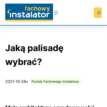
Przejdź
do
Searc
treści
Jaką palisadę
wybrać?
2021-10-28
•
Porady Fachowego Instalatora