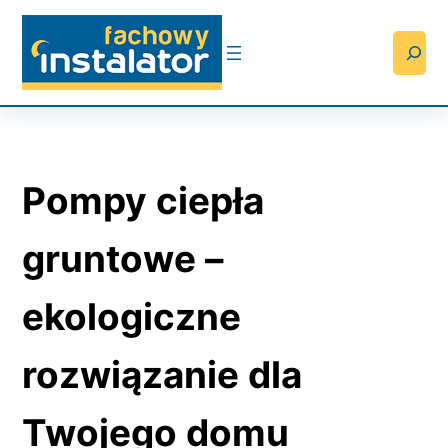
Przejdź
do
Searc
treści
Pompy ciepła
gruntowe –
ekologiczne
rozwiązanie dla
Twojego domu