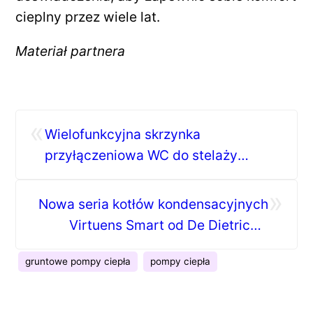
cieplny przez wiele lat.
Materiał partnera
«
Wielofunkcyjna skrzynka
przyłączeniowa WC do stelaży
podtynkowych Prevista Dry
»
Nowa seria kotłów kondensacyjnych
Virtuens Smart od De Dietrich –
innowacja w służbie efektywności i
gruntowe pompy ciepła
pompy ciepła
oszczędności