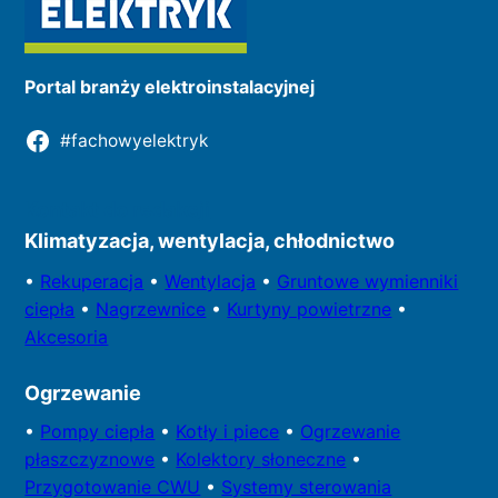
Portal branży elektroinstalacyjnej
#fachowyelektryk
Kontakt do redakcji
Klimatyzacja, wentylacja, chłodnictwo
•
Rekuperacja
•
Wentylacja
•
Gruntowe wymienniki
ciepła
•
Nagrzewnice
•
Kurtyny powietrzne
•
Akcesoria
Ogrzewanie
•
Pompy
ciepła
•
Kotły
i piece
•
Ogrzewanie
płaszczyznowe
•
Kolektory
słoneczne
•
Przygotowa
nie CWU
•
Systemy sterowania