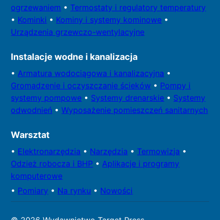
ogrzewaniem
•
Termostaty i regulatory temperatury
•
Kominki
•
Kominy i systemy kominowe
•
Urządzenia grzewczo-wentylacyjne
Instalacje wodne i kanalizacja
•
Armatura wodociągowa i kanalizacyjna
•
Gromadzenie i oczyszczanie ścieków
•
Pompy i
systemy
pompowe
•
Systemy drenarskie
•
Systemy
odwodnień
•
Wyposażenie pomieszczeń sanitarnych
Warsztat
•
Elektronarzędzia
•
Narzędzia
•
Termowizja
•
Odzież robocza i BHP
•
Aplikacje i programy
komputerowe
•
Pomiary
•
Na rynku
•
Nowości
© 2026 Wydawnictwo Target Press