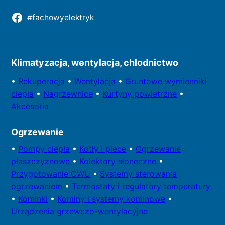
#fachowyelektryk
Kontakt do redakcji
Klimatyzacja, wentylacja, chłodnictwo
•
Rekuperacja
•
Wentylacja
•
Gruntowe wymienniki
ciepła
•
Nagrzewnice
•
Kurtyny powietrzne
•
Akcesoria
Ogrzewanie
•
Pompy
ciepła
•
Kotły
i piece
•
Ogrzewanie
płaszczyznowe
•
Kolektory
słoneczne
•
Przygotowa
nie CWU
•
Systemy sterowania
ogrzewaniem
•
Termostaty i regulatory temperatury
•
Kominki
•
Kominy i systemy kominowe
•
Urządzenia grzewczo-wentylacyjne