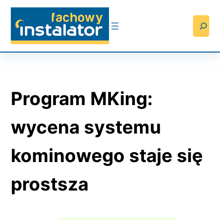
Przejdź
do
Searc
treści
Program MKing:
wycena systemu
kominowego staje się
prostsza