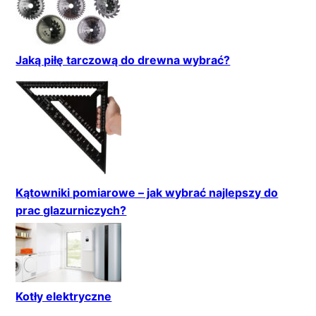
Jaką piłę tarczową do drewna wybrać?
Kątowniki pomiarowe – jak wybrać najlepszy do
prac glazurniczych?
Kotły elektryczne