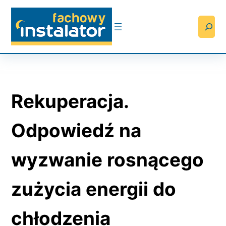
Przejdź
do
Searc
treści
Rekuperacja.
Odpowiedź na
wyzwanie rosnącego
zużycia energii do
chłodzenia