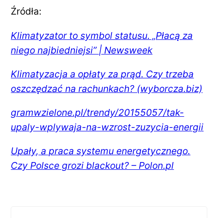
Źródła:
Klimatyzator to symbol statusu. „Płacą za
niego najbiedniejsi” | Newsweek
Klimatyzacja a opłaty za prąd. Czy trzeba
oszczędzać na rachunkach? (wyborcza.biz)
gramwzielone.pl/trendy/20155057/tak-
upaly-wplywaja-na-wzrost-zuzycia-energi
i
Upały, a praca systemu energetycznego.
Czy Polsce grozi blackout? – Polon.pl