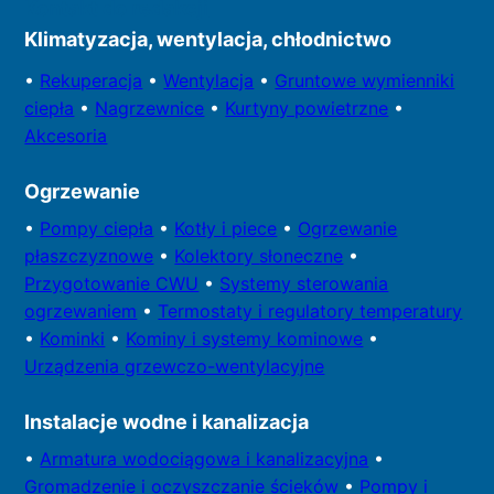
Kontakt do redakcji
Klimatyzacja, wentylacja, chłodnictwo
•
Rekuperacja
•
Wentylacja
•
Gruntowe wymienniki
ciepła
•
Nagrzewnice
•
Kurtyny powietrzne
•
Akcesoria
Ogrzewanie
•
Pompy
ciepła
•
Kotły
i piece
•
Ogrzewanie
płaszczyznowe
•
Kolektory
słoneczne
•
Przygotowa
nie CWU
•
Systemy sterowania
ogrzewaniem
•
Termostaty i regulatory temperatury
•
Kominki
•
Kominy i systemy kominowe
•
Urządzenia grzewczo-wentylacyjne
Instalacje wodne i kanalizacja
•
Armatura wodociągowa i kanalizacyjna
•
Gromadzenie i oczyszczanie ścieków
•
Pompy i