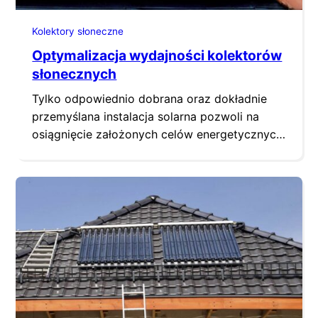
Kolektory słoneczne
Optymalizacja wydajności kolektorów
słonecznych
Tylko odpowiednio dobrana oraz dokładnie
przemyślana instalacja solarna pozwoli na
osiągnięcie założonych celów energetycznych.
Na co zwrócić uwagę podczas dopasowania i
montażu systemu lub jego rozbudowy, aby
działał on jak najefektywniej?