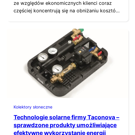
ze względów ekonomicznych klienci coraz
częściej koncentrują się na obniżaniu kosztów
energii i korzystaniu z odnawialnych źródeł
energii. Taką możliwość zapewnia instalacja
solarna. Na rynku zaobserwować można
znaczące zwiększenie zainteresowania tą
technologią, ze względu na możliwość
łatwego magazynowania energii cieplnej,
wysoką efektywność, niezawodność a także
niezależność instalacji od zmieniających…
Kolektory słoneczne
Technologie solarne firmy Taconova –
sprawdzone produkty umożliwiające
efektywne wykorzystanie energii