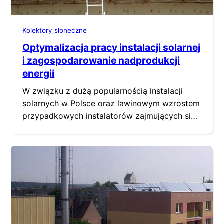
Kolektory słoneczne
Optymalizacja pracy instalacji solarnej
i zagospodarowanie nadprodukcji
energii
W związku z dużą popularnością instalacji
solarnych w Polsce oraz lawinowym wzrostem
przypadkowych instalatorów zajmujących się
montażem instalacji, spadła średnia jakość
wiedzy na temat efektywnego działania
instalacji solarnej.