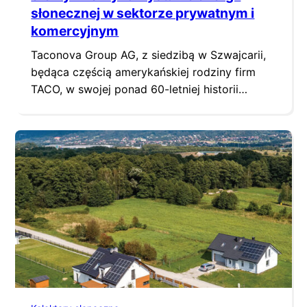
słonecznej w sektorze prywatnym i
komercyjnym
Taconova Group AG, z siedzibą w Szwajcarii,
będąca częścią amerykańskiej rodziny firm
TACO, w swojej ponad 60-letniej historii
opracowała szereg produktów
przeznaczonych do integracji z systemami
solarnymi. Pomagają one nie tylko obniżyć
koszty energii, ale również oszczędzać
zasoby naturalne. Największym
zainteresowaniem cieszą się w pełni
wyposażone stacje solarne, zawory
równoważące i pompy obiegowe do instalacji
solarnych…