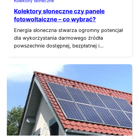
Kolektory słoneczne
Kolektory słoneczne czy panele
fotowoltaiczne – co wybrać?
Energia słoneczna stwarza ogromny potencjał
dla wykorzystania darmowego źródła
powszechnie dostępnej, bezpłatnej i
całkowicie przyjaznej środowisku naturalnemu
energii. Można ją wykorzystać zarówno do
produkcji energii elektrycznej, jak i ciepła.
Wobec konieczności obniżania zużycia
tradycyjnie wytwarzanej energii, energia
słoneczna pozostaje absolutnie
bezkonkurencyjna pod względem
ekonomicznym i ekologicznym. Jednym z
dylematów właściciela domu pozostaje
obecnie często pytanie…