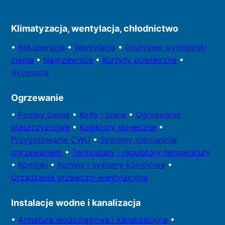
Kontakt do redakcji
Klimatyzacja, wentylacja, chłodnictwo
•
Rekuperacja
•
Wentylacja
•
Gruntowe wymienniki
ciepła
•
Nagrzewnice
•
Kurtyny powietrzne
•
Akcesoria
Ogrzewanie
•
Pompy
ciepła
•
Kotły
i piece
•
Ogrzewanie
płaszczyznowe
•
Kolektory
słoneczne
•
Przygotowa
nie CWU
•
Systemy sterowania
ogrzewaniem
•
Termostaty i regulatory temperatury
•
Kominki
•
Kominy i systemy kominowe
•
Urządzenia grzewczo-wentylacyjne
Instalacje wodne i kanalizacja
•
Armatura wodociągowa i kanalizacyjna
•