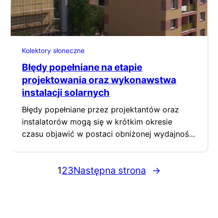
Kolektory słoneczne
Błędy popełniane na etapie
projektowania oraz wykonawstwa
instalacji solarnych
Błędy popełniane przez projektantów oraz
instalatorów mogą się w krótkim okresie
czasu objawić w postaci obniżonej wydajności
instalacji solarnej, zbędnego postoju lub nawet
prowadzić do uszkodzeń podzespołów. Błędy
1
2
3
Następna strona
→
te wynikają z szeregu przyczyn, które zostaną
pokrótce przedstawione.