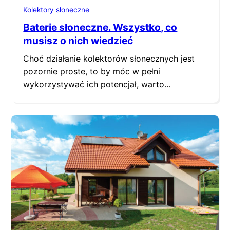
Kolektory słoneczne
Baterie słoneczne. Wszystko, co
musisz o nich wiedzieć
Choć działanie kolektorów słonecznych jest
pozornie proste, to by móc w pełni
wykorzystywać ich potencjał, warto
dowiedzieć się o nich nieco więcej. W
poniższym artykule odpowiemy na
najważniejsze pytania, które mogą okazać się
pomocne przyszłym nabywcom. Kolektor – z
czego jest zbudowany? Wszystkie kolektory
słoneczne konstruowane są w oparciu o
podobne zasady. Na ich budowę…