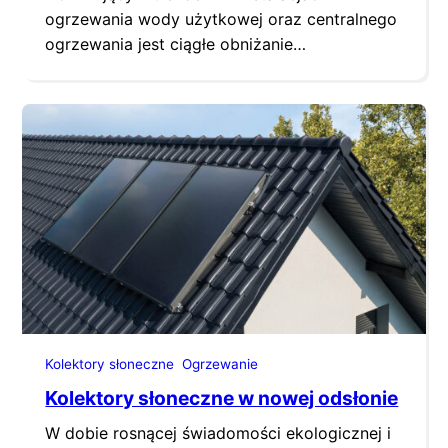
ogrzewania wody użytkowej oraz centralnego
ogrzewania jest ciągłe obniżanie
zapotrzebowania energii oraz zwiększanie
wykorzystania darmowej energii odnawialnej.
Całość wpisuje się w strategię Unii
Europejskiej dotyczącej ograniczenia emisji
CO2 oraz rozwoju Odnawialnych Źródeł
Energii. Kolektory słoneczne Wspieranie
tradycyjnych systemów grzewczych, takich
jak pompy ciepła, piece na biomasę czy kotły
gazowe, w połączeniu…
Kolektory słoneczne
Ogrzewanie
Kolektory słoneczne w nowej odsłonie
W dobie rosnącej świadomości ekologicznej i