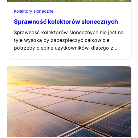
Kolektory słoneczne
Sprawność kolektorów słonecznych
Sprawność kolektorów słonecznych nie jest na
tyle wysoka by zabezpieczyć całkowicie
potrzeby cieplne użytkowników, dlatego z
reguły współpracują z dodatkowym źródłem
ciepła. Jednakże dbałość o ich możliwie
najwyższą sprawność i jakość oraz optymalne
zaprojektowanie instalacji, przekłada się z
czasem na wymierne oszczędności, których
skala po kilku dekadach może zrobić spore
wrażenie, choć nie zawsze tak…