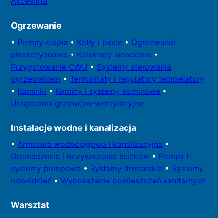
Akcesoria
Ogrzewanie
•
Pompy
ciepła
•
Kotły
i piece
•
Ogrzewanie
płaszczyznowe
•
Kolektory
słoneczne
•
Przygotowa
nie CWU
•
Systemy sterowania
ogrzewaniem
•
Termostaty i regulatory temperatury
•
Kominki
•
Kominy i systemy kominowe
•
Urządzenia grzewczo-wentylacyjne
Instalacje wodne i kanalizacja
•
Armatura wodociągowa i kanalizacyjna
•
Gromadzenie i oczyszczanie ścieków
•
Pompy i
systemy
pompowe
•
Systemy drenarskie
•
Systemy
odwodnień
•
Wyposażenie pomieszczeń sanitarnych
Warsztat