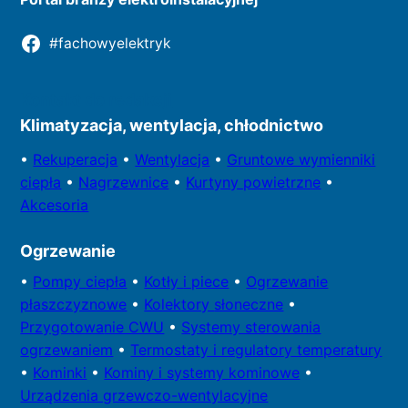
#fachowyelektryk
Kontakt do redakcji
Klimatyzacja, wentylacja, chłodnictwo
•
Rekuperacja
•
Wentylacja
•
Gruntowe wymienniki
ciepła
•
Nagrzewnice
•
Kurtyny powietrzne
•
Akcesoria
Ogrzewanie
•
Pompy
ciepła
•
Kotły
i piece
•
Ogrzewanie
płaszczyznowe
•
Kolektory
słoneczne
•
Przygotowa
nie CWU
•
Systemy sterowania
ogrzewaniem
•
Termostaty i regulatory temperatury
•
Kominki
•
Kominy i systemy kominowe
•
Urządzenia grzewczo-wentylacyjne