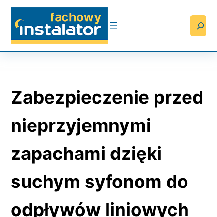
Przejdź
do
Searc
treści
Zabezpieczenie przed
nieprzyjemnymi
zapachami dzięki
suchym syfonom do
odpływów liniowych