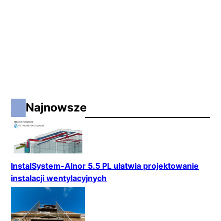
Najnowsze
InstalSystem-Alnor 5.5 PL ułatwia projektowanie
instalacji wentylacyjnych