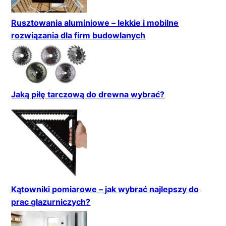
Rusztowania aluminiowe – lekkie i mobilne
rozwiązania dla firm budowlanych
Jaką piłę tarczową do drewna wybrać?
Kątowniki pomiarowe – jak wybrać najlepszy do
prac glazurniczych?