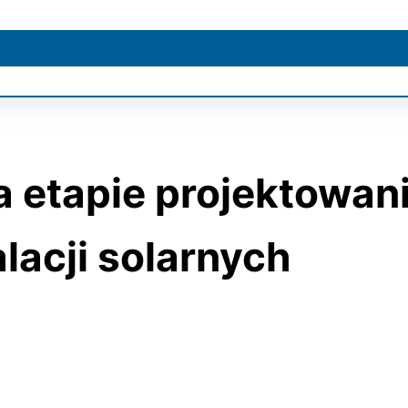
kanalizacja
Ogrzewanie
Klimatyzacja i wentylacja
Warsz
a etapie projektowan
acji solarnych