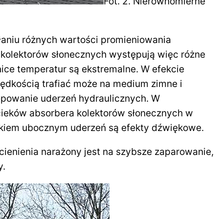
Fot. 2. Nierównomierne
łaniu różnych wartości promieniowania
 kolektorów słonecznych występują więc różne
ice temperatur są ekstremalne. W efekcie
rędkością trafiać może na medium zimne i
tępowanie uderzeń hydraulicznych. W
ieków absorbera kolektorów słonecznych w
tkiem ubocznym uderzeń są efekty dźwiękowe.
ienienia narażony jest na szybsze zaparowanie,
y.