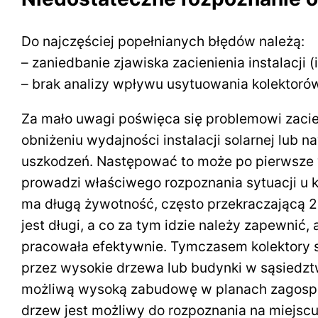
Do najczęściej popełnianych błędów należą:
– zaniedbanie zjawiska zacienienia instalacji (
– brak analizy wpływu usytuowania kolektoró
Za mało uwagi poświęca się problemowi zacie
obniżeniu wydajności instalacji solarnej lub
uszkodzeń. Następować to może po pierwsze w
prowadzi właściwego rozpoznania sytuacji u kl
ma długą żywotność, często przekraczającą 2
jest długi, a co za tym idzie należy zapewnić,
pracowała efektywnie. Tymczasem kolektory s
przez wysokie drzewa lub budynki w sąsiedztw
możliwą wysoką zabudowę w planach zagospo
drzew jest możliwy do rozpoznania na miejs