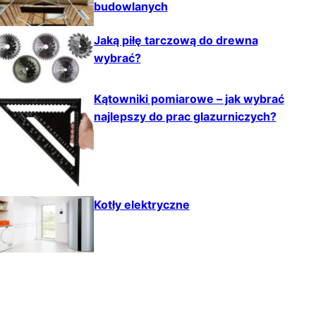
budowlanych
Jaką piłę tarczową do drewna
wybrać?
Kątowniki pomiarowe – jak wybrać
najlepszy do prac glazurniczych?
Kotły elektryczne