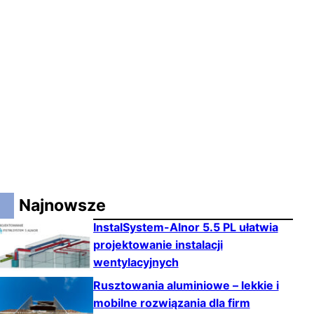
Najnowsze
InstalSystem-Alnor 5.5 PL ułatwia
projektowanie instalacji
wentylacyjnych
Rusztowania aluminiowe – lekkie i
mobilne rozwiązania dla firm