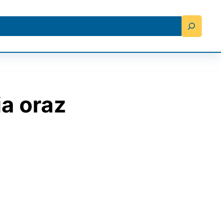
Search
tat
Pomiary
Nowości
ia oraz