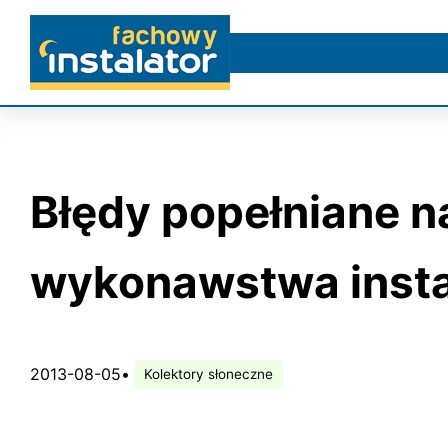
Przejdź
do
Na rynku
Instalacje wodne i 
treści
Błędy popełniane n
wykonawstwa instal
2013-08-05
•
Kolektory słoneczne