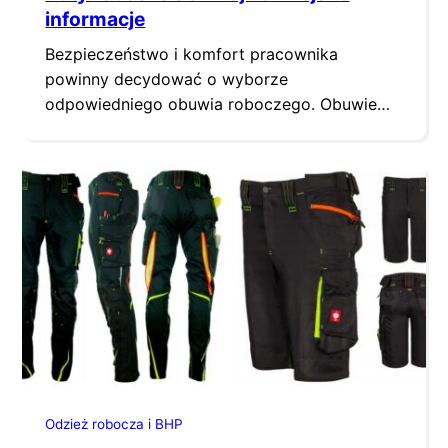
informacje
Bezpieczeństwo i komfort pracownika
powinny decydować o wyborze
odpowiedniego obuwia roboczego. Obuwie
robocze powinno zapewniać odpowiednią
ochronę stóp przed czynnikami ryzyka
panującymi w miejscu wykonywania pracy,
jednocześnie gwarantując odpowiednią
cyrkulację powietrza i optymalne podparcie
dla stopy podczas wielogodzinnej pracy w
pozycji stojącej. Buty robocze S3 są
popularnym elementem wyposażenia
pracowników w wielu branżach. Swoją
popularność…
Odzież robocza i BHP