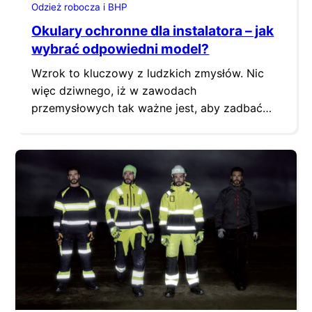
Odzież robocza i BHP
Okulary ochronne dla instalatora – jak
wybrać odpowiedni model?
Wzrok to kluczowy z ludzkich zmysłów. Nic
więc dziwnego, iż w zawodach
przemysłowych tak ważne jest, aby zadbać
nie tylko o odpowiednio dobraną odzież
ochronną, lecz również o okulary robocze,
dzięki którym zadba się o bezpieczeństwo
oczu. Na co zwrócić uwagę przy ich doborze?
Zasada pierwsza – uwzględnij jakie
zastosowanie będą mieć okulary ochronne W…