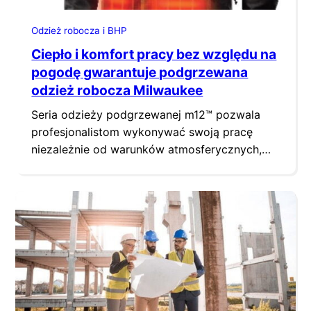
Odzież robocza i BHP
Ciepło i komfort pracy bez względu na
pogodę gwarantuje podgrzewana
odzież robocza Milwaukee
Seria odzieży podgrzewanej m12™ pozwala
profesjonalistom wykonywać swoją pracę
niezależnie od warunków atmosferycznych,
nawet gdy temperatura spada poniżej zera.
Zasilane akumulatorami M12™ REDLITHIUM™
kamizelki, bluzy i kurtki puchowe MILWAUKEE
posiadają strefy grzewcze z włókna
węglowego rozprowadzające ciepło po klatce
piersiowej i plecach, a także po kołnierzu lub
kieszeni. Bluza podgrzewana HH BL3 lub
GREY3 posiada…