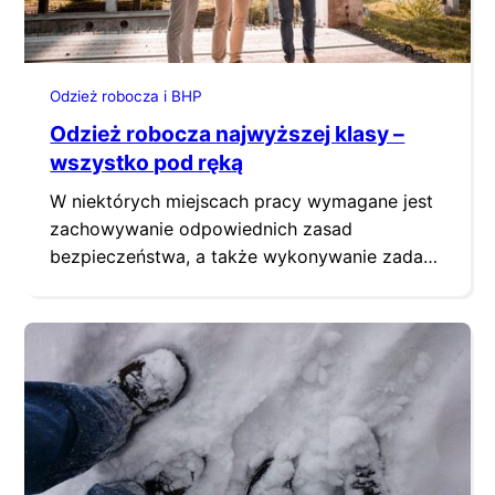
Odzież robocza i BHP
Odzież robocza najwyższej klasy –
wszystko pod ręką
W niektórych miejscach pracy wymagane jest
zachowywanie odpowiednich zasad
bezpieczeństwa, a także wykonywanie zadań
w ubraniach roboczych. Dzięki temu
bezpieczeństwo i higiena pracy mają
bezpośrednie przełożenie na przyjazne
środowisko, w którym pracujemy. Warto więc
sięgać po takie ubrania, co do których mamy
pewność, że są przeznaczone do
wykonywania tego typu zadań. Jedną ze
specjalistycznych marek…