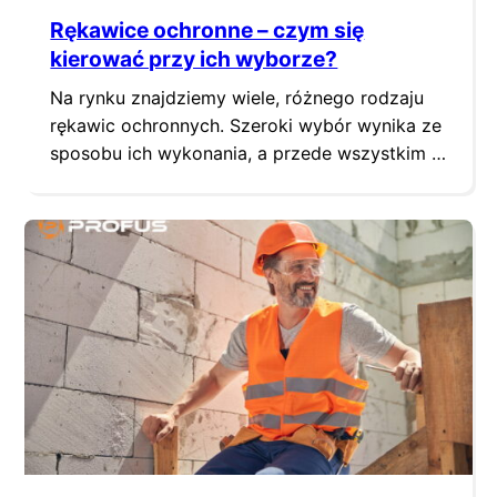
Rękawice ochronne – czym się
kierować przy ich wyborze?
Na rynku znajdziemy wiele, różnego rodzaju
rękawic ochronnych. Szeroki wybór wynika ze
sposobu ich wykonania, a przede wszystkim z
surowca wykorzystanego do stworzenia
powłoki ochronnej. Nitryl, naturalny lateks,
poliuretan czy może skóra? Przedstawiamy
charakterystykę poszczególnych materiałów
oraz wyjaśniamy, co najlepiej sprawdzi się do
różnych prac, również w okresie zimowym. Z
danych GUS na 2020 r.…