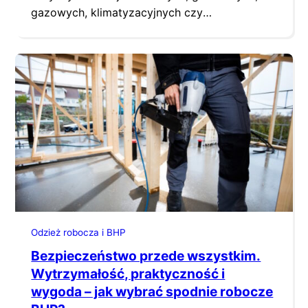
gazowych, klimatyzacyjnych czy
elektrycznych – wiąże się z wieloma
specyficznymi wymaganiami. To zawód
wykonywany w zróżnicowanych warunkach: w
pomieszczeniach technicznych, na budowie, w
mieszkaniach klientów, a często także na
zewnątrz. Właśnie dlatego odzież robocza dla
instalatorów powinna być nie tylko wygodna,
ale również trwała,…
Odzież robocza i BHP
Bezpieczeństwo przede wszystkim.
Wytrzymałość, praktyczność i
wygoda – jak wybrać spodnie robocze