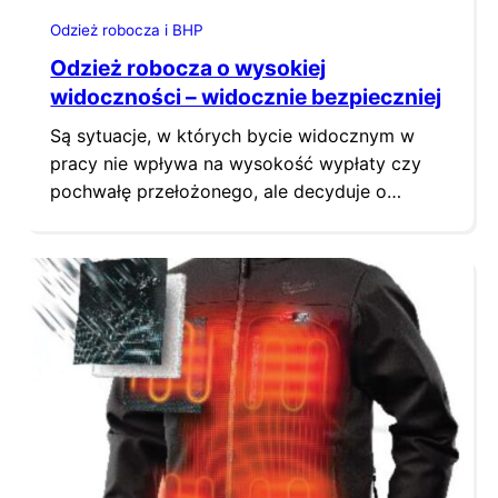
Odzież robocza i BHP
Odzież robocza o wysokiej
widoczności – widocznie bezpieczniej
Są sytuacje, w których bycie widocznym w
pracy nie wpływa na wysokość wypłaty czy
pochwałę przełożonego, ale decyduje o
zdrowiu, a nawet życiu pracownika. Dla takich
właśnie okoliczności tworzona jest odzież
robocza o wysokiej widoczności. O
charakterystycznych właściwościach
omawianej odzieży roboczej decyduje
stosowanie dwóch specyficznych materiałów
– fluorescencyjnego i odblaskowego. Pierwszy
zapewnia widoczność przy osłabionym…