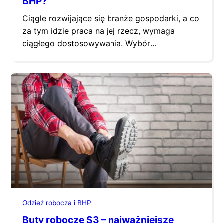
BHP?
Ciągle rozwijające się branże gospodarki, a co
za tym idzie praca na jej rzecz, wymaga
ciągłego dostosowywania. Wybór
odpowiedniego wyposażenia, w tym np.
spodni roboczych, jest kluczowe, aby móc ją
bezpiecznie wykonywać. Tego rodzaju odzież
ma za zadanie łączyć bezpieczeństwo z
wytrzymałością, praktycznością i wygodą. Na
co zwracać uwagę podczas ich doboru?
Podpowiadamy! Bezpieczeństwo i…
Odzież robocza i BHP
Buty robocze S3 – najważniejsze