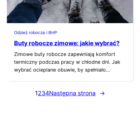
Odzież robocza i BHP
Buty robocze zimowe: jakie wybrać?
Zimowe buty robocze zapewniają komfort
termiczny podczas pracy w chłodne dni. Jak
wybrać ocieplane obuwie, by spełniało
właściwie swoje funkcje? Czym powinny
charakteryzować się buty zimowe robocze?
1
2
3
4
Następna strona
→
Sprawdź! Buty robocze zimowe – funkcje i
rodzaje Ocieplane buty robocze to
podstawowe wyposażenie garderoby każdego
pracownika w sezonie jesienno-zimowym, ale
też przez cały rok w chłodniach. Główną…