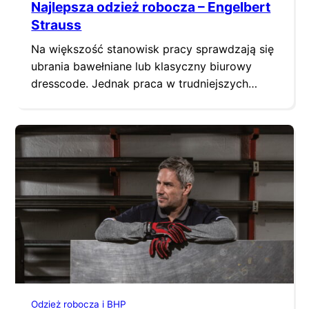
Najlepsza odzież robocza – Engelbert
Strauss
Na większość stanowisk pracy sprawdzają się
ubrania bawełniane lub klasyczny biurowy
dresscode. Jednak praca w trudniejszych
warunkach wymaga specjalistycznej odzieży
roboczej wykonanej z materiałów
technicznych. Dobra odzież powinna ułatwiać
prowadzenie prac. Engelbert Strauss to
producent odzieży roboczej wywodzący się z
Niemiec. Jest to jedna z wiodących firm w
Polsce. Niezwykle wysoka jakość wykonania
produktów, wysoki…
Odzież robocza i BHP