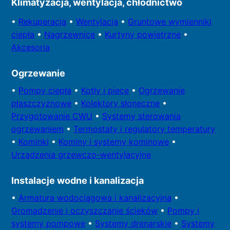
Klimatyzacja, wentylacja, chłodnictwo
•
Rekuperacja
•
Wentylacja
•
Gruntowe wymienniki
ciepła
•
Nagrzewnice
•
Kurtyny powietrzne
•
Akcesoria
Ogrzewanie
•
Pompy
ciepła
•
Kotły
i piece
•
Ogrzewanie
płaszczyznowe
•
Kolektory
słoneczne
•
Przygotowa
nie CWU
•
Systemy sterowania
ogrzewaniem
•
Termostaty i regulatory temperatury
•
Kominki
•
Kominy i systemy kominowe
•
Urządzenia grzewczo-wentylacyjne
Instalacje wodne i kanalizacja
•
Armatura wodociągowa i kanalizacyjna
•
Gromadzenie i oczyszczanie ścieków
•
Pompy i
systemy
pompowe
•
Systemy drenarskie
•
Systemy