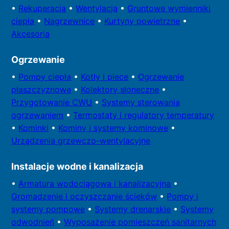
•
Rekuperacja
•
Wentylacja
•
Gruntowe wymienniki
ciepła
•
Nagrzewnice
•
Kurtyny powietrzne
•
Akcesoria
Ogrzewanie
•
Pompy
ciepła
•
Kotły
i piece
•
Ogrzewanie
płaszczyznowe
•
Kolektory
słoneczne
•
Przygotowa
nie CWU
•
Systemy sterowania
ogrzewaniem
•
Termostaty i regulatory temperatury
•
Kominki
•
Kominy i systemy kominowe
•
Urządzenia grzewczo-wentylacyjne
Instalacje wodne i kanalizacja
•
Armatura wodociągowa i kanalizacyjna
•
Gromadzenie i oczyszczanie ścieków
•
Pompy i
systemy
pompowe
•
Systemy drenarskie
•
Systemy
odwodnień
•
Wyposażenie pomieszczeń sanitarnych