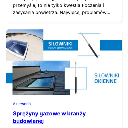
przemyśle, to nie tylko kwestia tłoczenia i
zasysania powietrza. Najwięcej problemów
stwarza bowiem nie mieszanina gazów, ale
mniejsze i większe cząstki, które są w niej
zawieszone. To właśnie ze względu na pyły,
wióry czy opiłki dobór węży do wentylacji jest
tak trudny. Przede wszystkim materiał
Kluczowym kryterium wyboru powinien być
materiał,…
Akcesoria
Sprężyny gazowe w branży
budowlanej