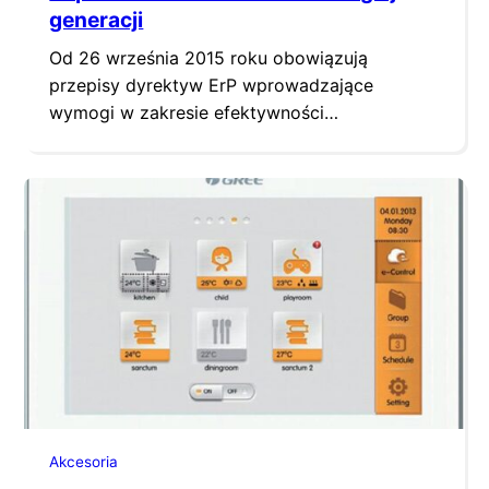
generacji
Od 26 września 2015 roku obowiązują
przepisy dyrektyw ErP wprowadzające
wymogi w zakresie efektywności
energetycznej dla kotłów grzewczych
gazowych i olejowych oraz pomp ciepła itp.
Minimalne wymogi dyrektywy ErP dotyczące
efektywności energetycznej kotłów
odpowiadają poziomowi, który spełniają tylko
kotły kondensacyjne. Wiąże się to w praktyce
z wycofaniem ze sprzedaży
konwencjonalnych kotłów gazowych i
olejowych. Jedynym…
Akcesoria