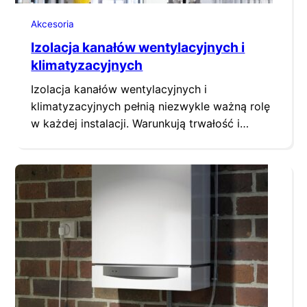
Akcesoria
Izolacja kanałów wentylacyjnych i
klimatyzacyjnych
Izolacja kanałów wentylacyjnych i
klimatyzacyjnych pełnią niezwykle ważną rolę
w każdej instalacji. Warunkują trwałość i
bezpieczeństwo jej funkcjonowania, wpływają
na energooszczędność instalacji oraz komfort
i bezpieczeństwo osób z niej korzystających.
W gruncie rzeczy dziś izolacje to nie kaprys,
lecz przymus. Na szczęście wybór jest bardzo
szeroki i dobór odpowiedniej izolacji cieplnej,
która spełniać może różne…