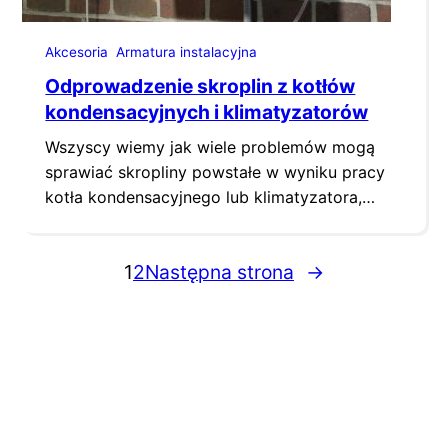
Akcesoria
Armatura instalacyjna
Odprowadzenie skroplin z kotłów
kondensacyjnych i klimatyzatorów
Wszyscy wiemy jak wiele problemów mogą
sprawiać skropliny powstałe w wyniku pracy
kotła kondensacyjnego lub klimatyzatora,
zwłaszcza jeżeli miejsce montażu urządzenia
jest oddalone od pionów kanalizacyjnych. W
1
2
Następna strona
→
przypadku braku możliwości odprowadzenia
skroplin do istniejącej kanalizacji pozostaje
nam odprowadzenie ich poza budynek na
zewnątrz. Co jednak w sytuacjach gdy i takiej
możliwości nie mamy, ze względu…