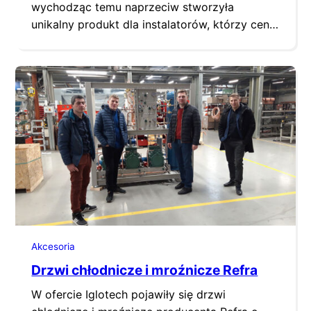
wychodząc temu naprzeciw stworzyła
unikalny produkt dla instalatorów, którzy cenią
sobie czas i sprawne działanie. DR Smart to
interfejs, który w mgnieniu oka zdiagnozuje
awarię, usterki i błędy urządzeń. DR Smart jest
coraz bardziej popularnym narzędziem wśród
instalatorów w całej Europie. W łatwy i szybki
sposób umożliwia odczyt…
Akcesoria
Drzwi chłodnicze i mroźnicze Refra
W ofercie Iglotech pojawiły się drzwi