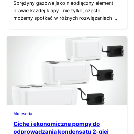
Sprężyny gazowe jako nieodłączny element
prawie każdej klapy i nie tylko, często
możemy spotkać w różnych rozwiązaniach w
budynkach mieszkalnych jak i zarówno w
budynkach przemysłowych oraz
gospodarczych. Przykładowo, sprężyny
gazowe produkcji Pneumat System są
używane do tak zwanych klap oddymiających,
które znajdują się na dachach wielu budynków.
Zadaniem tego typu klap jest odprowadzenie
dymu…
Akcesoria
Ciche i ekonomiczne pompy do
odprowadzania kondensatu 2-giej