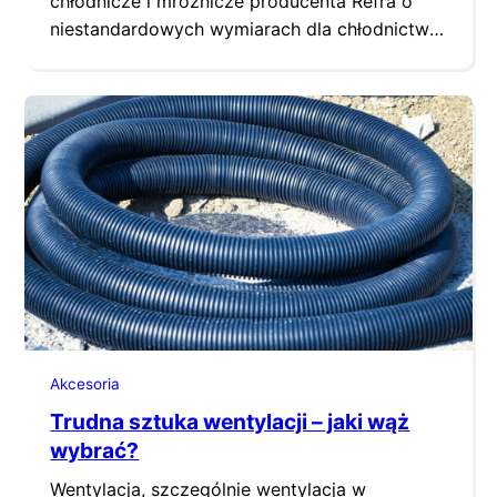
chłodnicze i mroźnicze producenta Refra o
niestandardowych wymiarach dla chłodnictwa
oraz zakładów produkcji i mrożenia żywności.
Charakteryzują się one najwyższą jakością,
ponieważ zostały wyprodukowane z myślą o
wysokiej klasie oszczędności energii oraz
trwałości. Dzięki temu łatwo się je montuje i
serwisuje. Drzwi chłodnicze i mroźnicze jedno
i dwuskrzydłowe obejmują…
Akcesoria
Trudna sztuka wentylacji – jaki wąż
wybrać?
Wentylacja, szczególnie wentylacja w