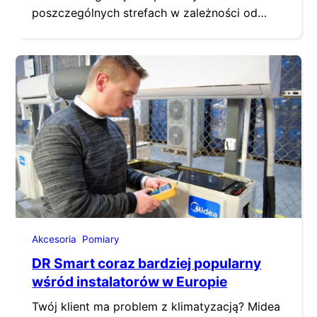
poszczególnych strefach w zależności od
zapotrzebowania na ciepło. Tradycyjne układy
mieszające, zbudowane z pojedynczych
komponentów, mają szereg wad.
Alternatywnie, układy mieszające można
wdrożyć z kompletnym rozwiązaniem MIXIT.
MIXIT łączy wszystkie komponenty układu
zmieszania pompowego w rozwiązanie typu
„wszystko w jednym”, ułatwiając
projektowanie mechaniczne,…
Akcesoria
Pomiary
DR Smart coraz bardziej popularny
wśród instalatorów w Europie
Twój klient ma problem z klimatyzacją? Midea