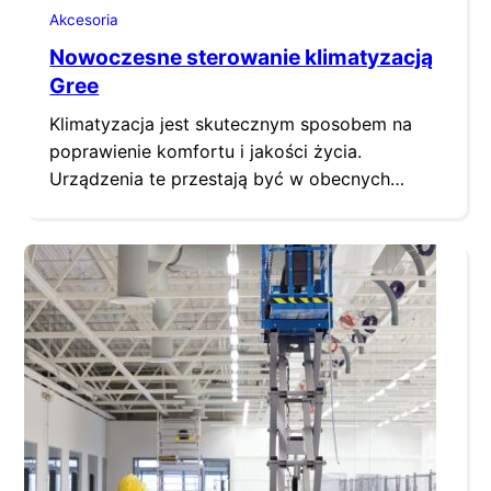
Akcesoria
Nowoczesne sterowanie klimatyzacją
Gree
Klimatyzacja jest skutecznym sposobem na
poprawienie komfortu i jakości życia.
Urządzenia te przestają być w obecnych
czasach dobrem luksusowym i stanowią
powszechny standard wyposażenia nowo
budowanych domów oraz budynków
użyteczności publicznej. Zadaniem
klimatyzacji jest zapewnienie jak najlepszych
parametrów powietrza, które z punktu
widzenia użytkowników będą wpływać na ich
dobre samopoczucie. Jednym z
najistotniejszych elementów, który…