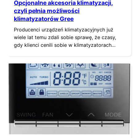
Opcjonalne akcesoria klimatyzacji,
czyli pełnia możliwości
klimatyzatorów Gree
Producenci urządzeń klimatyzacyjnych już
wiele lat temu zdali sobie sprawę, że czasy,
gdy klienci cenili sobie w klimatyzatorach
jedynie wydajną pracę, bezpowrotnie minęły.
Użytkownicy, wymuszając rozwój możliwości i
funkcji urządzeń, sprawiają, że oprócz
unowocześnionych i nowych modeli urządzeń
na rynku pojawiają się także akcesoria
klimatyzacji, które zwiększają możliwości
samych klimatyzatorów m.in. w zakresie
sterowania i…