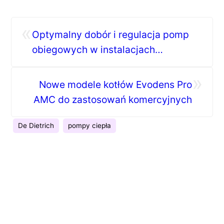
«
Optymalny dobór i regulacja pomp
obiegowych w instalacjach
grzewczych – oszczędność energii
»
dzięki wysokowydajnym pompom
Nowe modele kotłów Evodens Pro
Taconova
AMC do zastosowań komercyjnych
De Dietrich
pompy ciepła