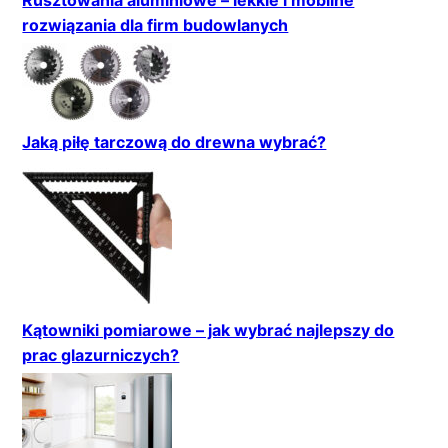
Rusztowania aluminiowe – lekkie i mobilne
rozwiązania dla firm budowlanych
Jaką piłę tarczową do drewna wybrać?
Kątowniki pomiarowe – jak wybrać najlepszy do
prac glazurniczych?