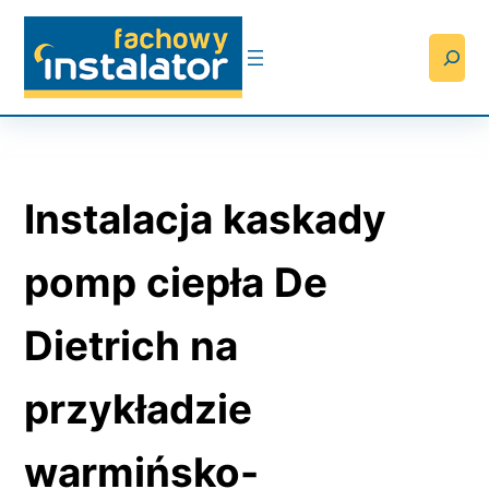
Przejdź
do
Searc
treści
Instalacja kaskady
pomp ciepła De
Dietrich na
przykładzie
warmińsko-