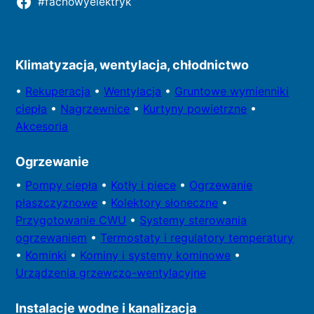
#fachowyelektryk
Kontakt do redakcji
Klimatyzacja, wentylacja, chłodnictwo
•
Rekuperacja
•
Wentylacja
•
Gruntowe wymienniki
ciepła
•
Nagrzewnice
•
Kurtyny powietrzne
•
Akcesoria
Ogrzewanie
•
Pompy
ciepła
•
Kotły
i piece
•
Ogrzewanie
płaszczyznowe
•
Kolektory
słoneczne
•
Przygotowa
nie CWU
•
Systemy sterowania
ogrzewaniem
•
Termostaty i regulatory temperatury
•
Kominki
•
Kominy i systemy kominowe
•
Urządzenia grzewczo-wentylacyjne
Instalacje wodne i kanalizacja