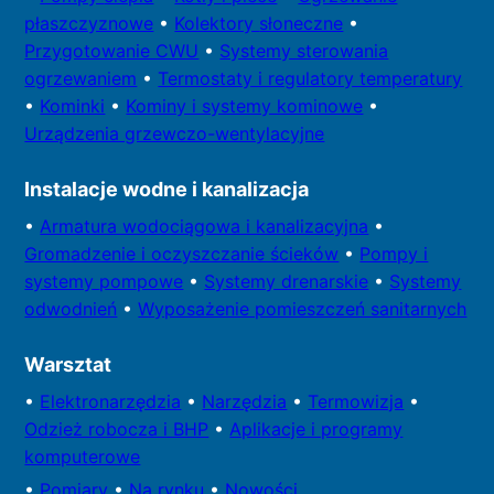
płaszczyznowe
•
Kolektory
słoneczne
•
Przygotowa
nie CWU
•
Systemy sterowania
ogrzewaniem
•
Termostaty i regulatory temperatury
•
Kominki
•
Kominy i systemy kominowe
•
Urządzenia grzewczo-wentylacyjne
Instalacje wodne i kanalizacja
•
Armatura wodociągowa i kanalizacyjna
•
Gromadzenie i oczyszczanie ścieków
•
Pompy i
systemy
pompowe
•
Systemy drenarskie
•
Systemy
odwodnień
•
Wyposażenie pomieszczeń sanitarnych
Warsztat
•
Elektronarzędzia
•
Narzędzia
•
Termowizja
•
Odzież robocza i BHP
•
Aplikacje i programy
komputerowe
•
Pomiary
•
Na rynku
•
Nowości