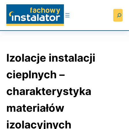
Przejdź
do
Searc
treści
Izolacje instalacji
cieplnych –
charakterystyka
materiałów
izolacyjnych