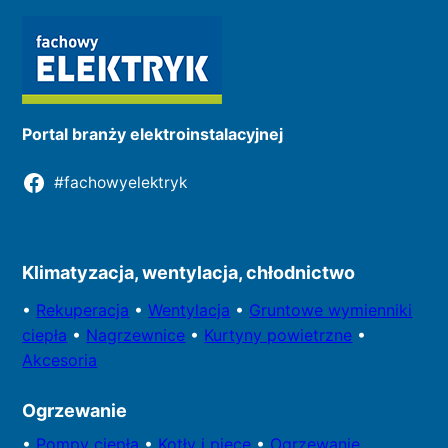
Portal branży elektroinstalacyjnej
#fachowyelektryk
Kontakt do redakcji
Klimatyzacja, wentylacja, chłodnictwo
•
Rekuperacja
•
Wentylacja
•
Gruntowe wymienniki
ciepła
•
Nagrzewnice
•
Kurtyny powietrzne
•
Akcesoria
Ogrzewanie
•
Pompy
ciepła
•
Kotły
i piece
•
Ogrzewanie