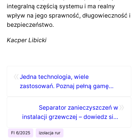
integralną częścią systemu i ma realny
wpływ na jego sprawność, długowieczność i
bezpieczeństwo.
Kacper Libicki
«
Jedna technologia, wiele
zastosowań. Poznaj pełną gamę
pomp ciepła z R290 od De Dietrich
»
Separator zanieczyszczeń w
instalacji grzewczej – dowiedz się,
jak chroni Twój system przed
FI 6/2025
izolacja rur
awariami!