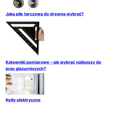
Jaką piłę tarczową do drewna wybrać?
Kątowniki pomiarowe – jak wybrać najlepszy do
prac glazurniczych?
Kotły elektryczne