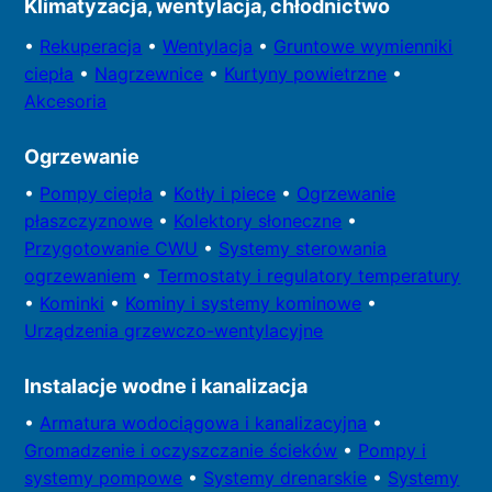
Klimatyzacja, wentylacja, chłodnictwo
•
Rekuperacja
•
Wentylacja
•
Gruntowe wymienniki
ciepła
•
Nagrzewnice
•
Kurtyny powietrzne
•
Akcesoria
Ogrzewanie
•
Pompy
ciepła
•
Kotły
i piece
•
Ogrzewanie
płaszczyznowe
•
Kolektory
słoneczne
•
Przygotowa
nie CWU
•
Systemy sterowania
ogrzewaniem
•
Termostaty i regulatory temperatury
•
Kominki
•
Kominy i systemy kominowe
•
Urządzenia grzewczo-wentylacyjne
Instalacje wodne i kanalizacja
•
Armatura wodociągowa i kanalizacyjna
•
Gromadzenie i oczyszczanie ścieków
•
Pompy i
systemy
pompowe
•
Systemy drenarskie
•
Systemy