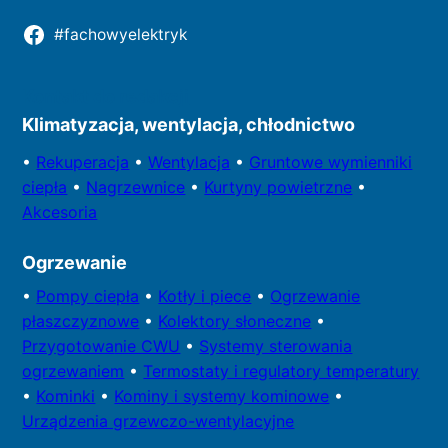
#fachowyelektryk
Kontakt do redakcji
Klimatyzacja, wentylacja, chłodnictwo
•
Rekuperacja
•
Wentylacja
•
Gruntowe wymienniki
ciepła
•
Nagrzewnice
•
Kurtyny powietrzne
•
Akcesoria
Ogrzewanie
•
Pompy
ciepła
•
Kotły
i piece
•
Ogrzewanie
płaszczyznowe
•
Kolektory
słoneczne
•
Przygotowa
nie CWU
•
Systemy sterowania
ogrzewaniem
•
Termostaty i regulatory temperatury
•
Kominki
•
Kominy i systemy kominowe
•
Urządzenia grzewczo-wentylacyjne