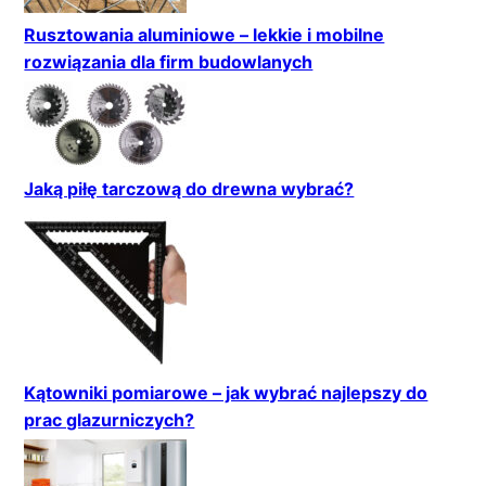
Rusztowania aluminiowe – lekkie i mobilne
rozwiązania dla firm budowlanych
Jaką piłę tarczową do drewna wybrać?
Kątowniki pomiarowe – jak wybrać najlepszy do
prac glazurniczych?