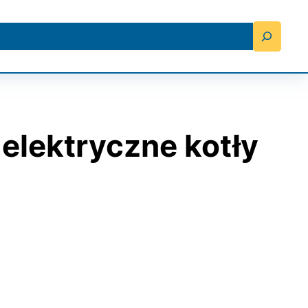
Search
tat
Pomiary
Nowości
elektryczne kotły