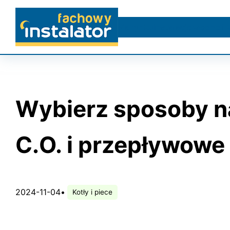
Przejdź
do
Na rynku
Instalacje wodne i 
treści
Wybierz sposoby na
C.O. i przepływow
2024-11-04
•
Kotły i piece