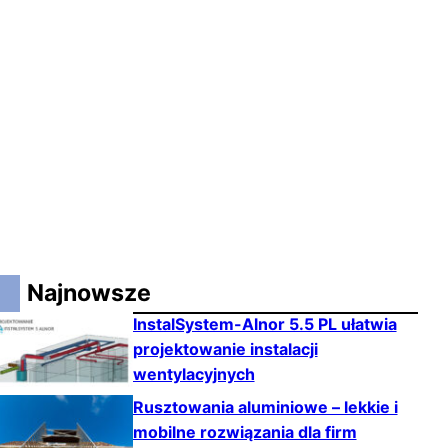
Najnowsze
InstalSystem-Alnor 5.5 PL ułatwia
projektowanie instalacji
wentylacyjnych
Rusztowania aluminiowe – lekkie i
mobilne rozwiązania dla firm