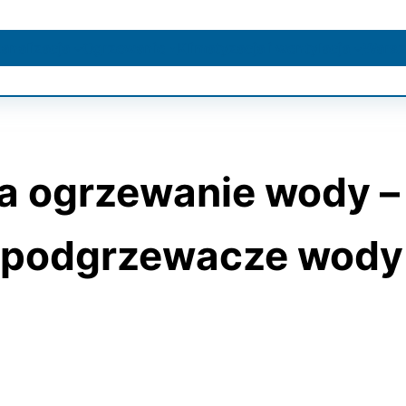
kanalizacja
Ogrzewanie
Klimatyzacja i wentylacja
Warsz
 ogrzewanie wody – 
e podgrzewacze wody