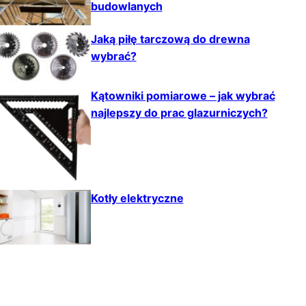
budowlanych
Jaką piłę tarczową do drewna
wybrać?
Kątowniki pomiarowe – jak wybrać
najlepszy do prac glazurniczych?
Kotły elektryczne