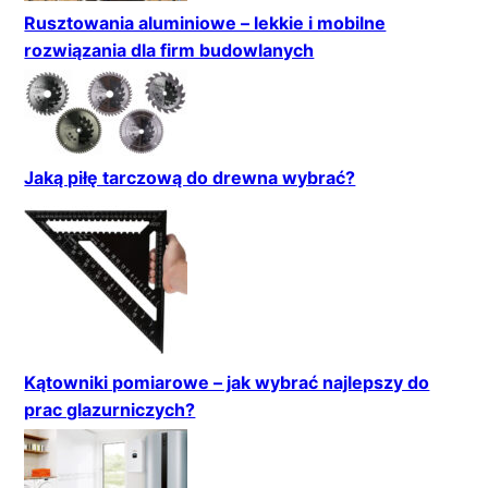
Rusztowania aluminiowe – lekkie i mobilne
rozwiązania dla firm budowlanych
Jaką piłę tarczową do drewna wybrać?
Kątowniki pomiarowe – jak wybrać najlepszy do
prac glazurniczych?