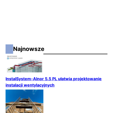
Najnowsze
InstalSystem-Alnor 5.5 PL ułatwia projektowanie
instalacji wentylacyjnych