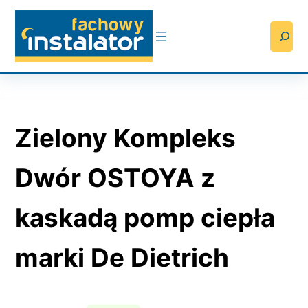
Przejdź
do
Searc
treści
Zielony Kompleks
Dwór OSTOYA z
kaskadą pomp ciepła
marki De Dietrich