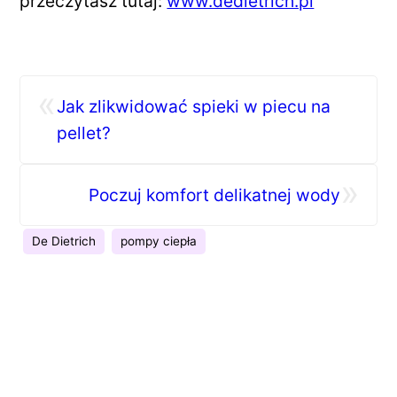
przeczytasz tutaj:
www.dedietrich.pl
«
Jak zlikwidować spieki w piecu na
pellet?
»
Poczuj komfort delikatnej wody
De Dietrich
pompy ciepła