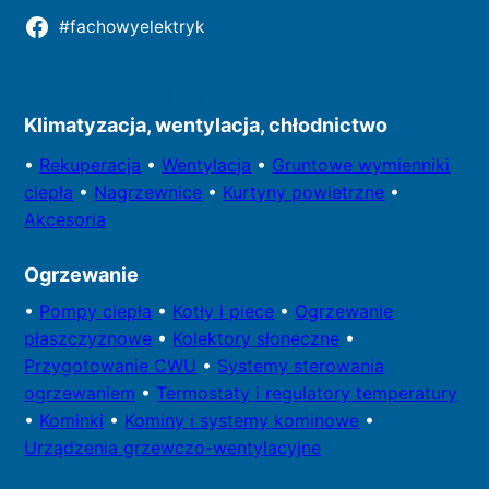
#fachowyelektryk
Kontakt do redakcji
Klimatyzacja, wentylacja, chłodnictwo
•
Rekuperacja
•
Wentylacja
•
Gruntowe wymienniki
ciepła
•
Nagrzewnice
•
Kurtyny powietrzne
•
Akcesoria
Ogrzewanie
•
Pompy
ciepła
•
Kotły
i piece
•
Ogrzewanie
płaszczyznowe
•
Kolektory
słoneczne
•
Przygotowa
nie CWU
•
Systemy sterowania
ogrzewaniem
•
Termostaty i regulatory temperatury
•
Kominki
•
Kominy i systemy kominowe
•
Urządzenia grzewczo-wentylacyjne