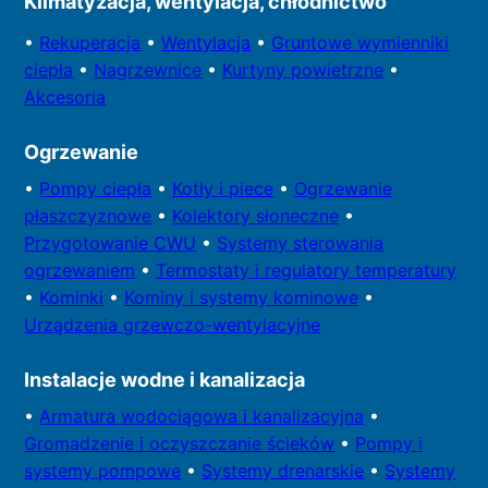
Klimatyzacja, wentylacja, chłodnictwo
•
Rekuperacja
•
Wentylacja
•
Gruntowe wymienniki
ciepła
•
Nagrzewnice
•
Kurtyny powietrzne
•
Akcesoria
Ogrzewanie
•
Pompy
ciepła
•
Kotły
i piece
•
Ogrzewanie
płaszczyznowe
•
Kolektory
słoneczne
•
Przygotowa
nie CWU
•
Systemy sterowania
ogrzewaniem
•
Termostaty i regulatory temperatury
•
Kominki
•
Kominy i systemy kominowe
•
Urządzenia grzewczo-wentylacyjne
Instalacje wodne i kanalizacja
•
Armatura wodociągowa i kanalizacyjna
•
Gromadzenie i oczyszczanie ścieków
•
Pompy i
systemy
pompowe
•
Systemy drenarskie
•
Systemy