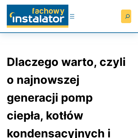
Przejdź
do
Searc
treści
Dlaczego warto, czyli
o najnowszej
generacji pomp
ciepła, kotłów
kondensacyjnych i