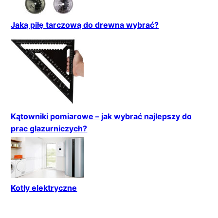
Jaką piłę tarczową do drewna wybrać?
Kątowniki pomiarowe – jak wybrać najlepszy do
prac glazurniczych?
Kotły elektryczne