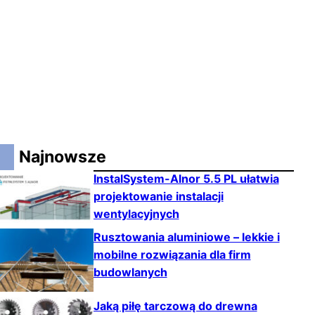
Najnowsze
InstalSystem-Alnor 5.5 PL ułatwia
projektowanie instalacji
wentylacyjnych
Rusztowania aluminiowe – lekkie i
mobilne rozwiązania dla firm
budowlanych
Jaką piłę tarczową do drewna