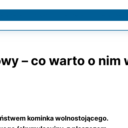
kanalizacja
Ogrzewanie
Klimatyzacja i wentylacja
Warsz
y – co warto o nim 
eństwem kominka wolnostojącego.