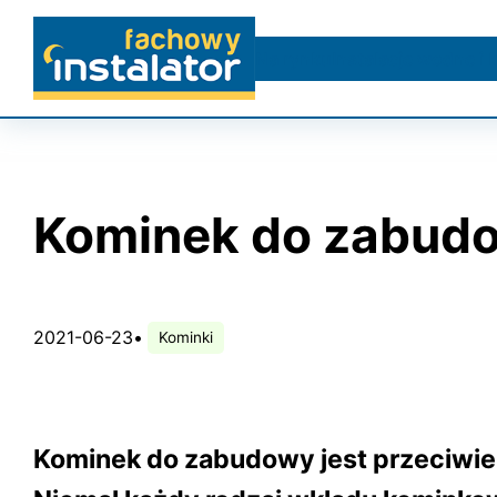
Przejdź
do
Na rynku
Instalacje wodne i 
treści
Kominek do zabudow
2021-06-23
•
Kominki
Kominek do zabudowy jest przeciwi