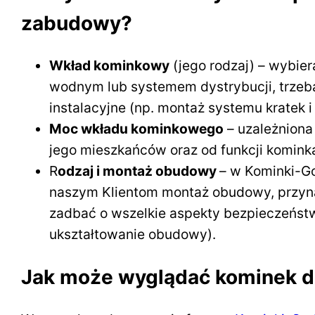
zabudowy?
Wkład kominkowy
(jego rodzaj) – wybie
wodnym lub systemem dystrybucji, trzeb
instalacyjne (np. montaż systemu kratek 
Moc wkładu kominkowego
– uzależniona
jego mieszkańców oraz od funkcji komin
R
odzaj i montaż obudowy
– w Kominki-G
naszym Klientom montaż obudowy, przyna
zadbać o wszelkie aspekty bezpieczeństw
ukształtowanie obudowy).
Jak może wyglądać kominek 