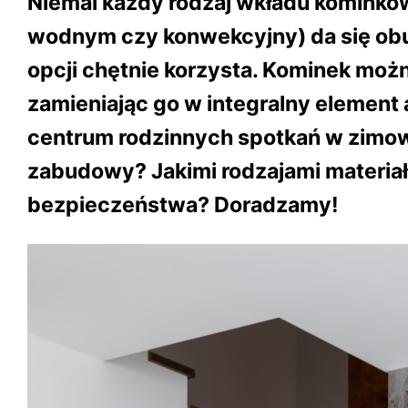
Niemal każdy rodzaj wkładu kominko
wodnym czy konwekcyjny) da się obu
opcji chętnie korzysta. Kominek mo
zamieniając go w integralny element a
centrum rodzinnych spotkań w zimow
zabudowy? Jakimi rodzajami materia
bezpieczeństwa? Doradzamy!