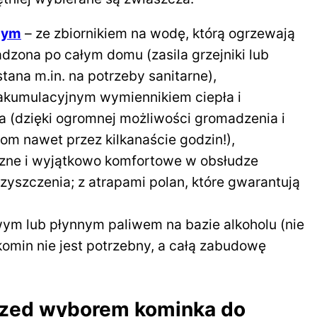
nym
– ze zbiornikiem na wodę, którą ogrzewają
adzona po całym domu (zasila grzejniki lub
ana m.in. na potrzeby sanitarne),
akumulacyjnym wymiennikiem ciepła i
 (dzięki ogromnej możliwości gromadzenia i
om nawet przez kilkanaście godzin!),
czne i wyjątkowo komfortowe w obsłudze
zyszczenia; z atrapami polan, które gwarantują
ym lub płynnym paliwem na bazie alkoholu (nie
komin nie jest potrzebny, a całą zabudowę
rzed wyborem kominka do