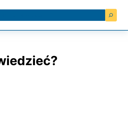
Search
tat
Pomiary
Nowości
wiedzieć?