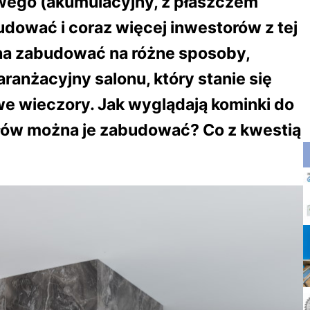
wego (akumulacyjny, z płaszczem
dować i coraz więcej inwestorów z tej
żna zabudować na różne sposoby,
ranżacyjny salonu, który stanie się
e wieczory. Jak wyglądają kominki do
łów można je zabudować? Co z kwestią