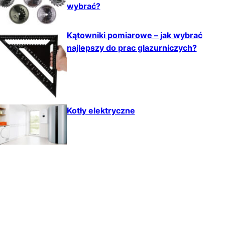
wybrać?
Kątowniki pomiarowe – jak wybrać
najlepszy do prac glazurniczych?
Kotły elektryczne