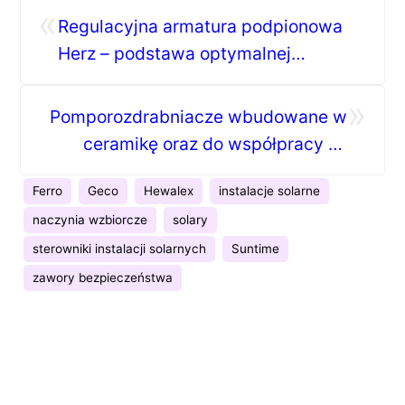
«
Regulacyjna armatura podpionowa
Herz – podstawa optymalnej
hydrauliki instalacji
»
Pomporozdrabniacze wbudowane w
ceramikę oraz do współpracy ze
stelażami podtynkowymi
Ferro
Geco
Hewalex
instalacje solarne
naczynia wzbiorcze
solary
sterowniki instalacji solarnych
Suntime
zawory bezpieczeństwa