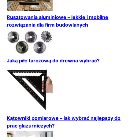
Rusztowania aluminiowe – lekkie i mobilne
rozwiązania dla firm budowlanych
Jaką piłę tarczową do drewna wybrać?
Kątowniki pomiarowe – jak wybrać najlepszy do
prac glazurniczych?