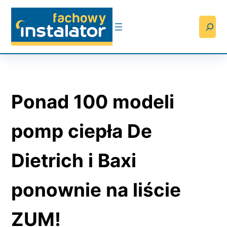
Przejdź
do
Searc
treści
Ponad 100 modeli
pomp ciepła De
Dietrich i Baxi
ponownie na liście
ZUM!