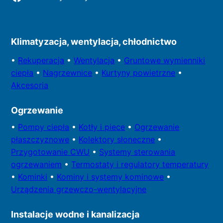
Kontakt do redakcji
Klimatyzacja, wentylacja, chłodnictwo
•
Rekuperacja
•
Wentylacja
•
Gruntowe wymienniki
ciepła
•
Nagrzewnice
•
Kurtyny powietrzne
•
Akcesoria
Ogrzewanie
•
Pompy
ciepła
•
Kotły
i piece
•
Ogrzewanie
płaszczyznowe
•
Kolektory
słoneczne
•
Przygotowa
nie CWU
•
Systemy sterowania
ogrzewaniem
•
Termostaty i regulatory temperatury
•
Kominki
•
Kominy i systemy kominowe
•
Urządzenia grzewczo-wentylacyjne
Instalacje wodne i kanalizacja