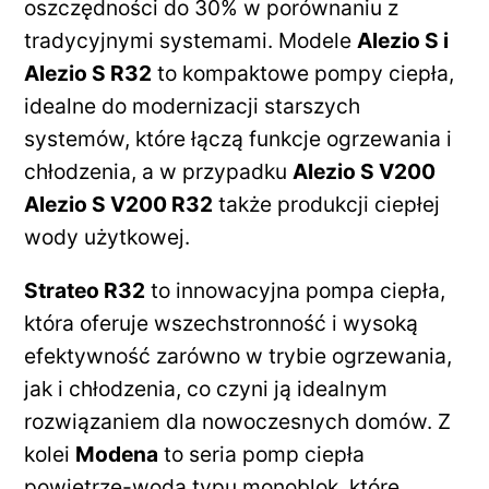
oszczędności do 30% w porównaniu z
tradycyjnymi systemami. Modele
Alezio S i
Alezio S R32
to kompaktowe pompy ciepła,
idealne do modernizacji starszych
systemów, które łączą funkcje ogrzewania i
chłodzenia, a w przypadku
Alezio S V200
Alezio S V200 R32
także produkcji ciepłej
wody użytkowej.
Strateo R32
to innowacyjna pompa ciepła,
która oferuje wszechstronność i wysoką
efektywność zarówno w trybie ogrzewania,
jak i chłodzenia, co czyni ją idealnym
rozwiązaniem dla nowoczesnych domów. Z
kolei
Modena
to seria pomp ciepła
powietrze-woda typu monoblok, które