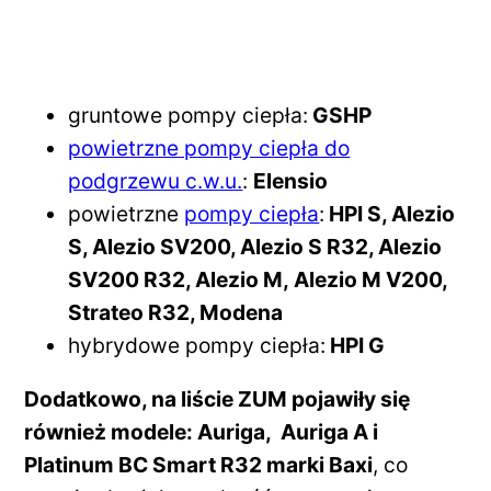
gruntowe pompy ciepła:
GSHP
powietrzne pompy ciepła do
podgrzewu c.w.u.
:
Elensio
powietrzne
pompy ciepła
:
HPI S, Alezio
S, Alezio SV200, Alezio S R32, Alezio
SV200 R32, Alezio M, Alezio M V200,
Strateo R32, Modena
hybrydowe pompy ciepła:
HPI G
Dodatkowo, na liście ZUM pojawiły się
również modele: Auriga, Auriga A i
Platinum BC Smart R32 marki Baxi
, co