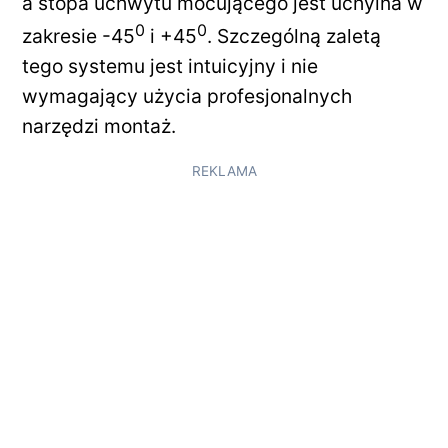
a stopa uchwytu mocującego jest uchylna w
0
0
zakresie -45
i +45
. Szczególną zaletą
tego systemu jest intuicyjny i nie
wymagający użycia profesjonalnych
narzędzi montaż.
REKLAMA