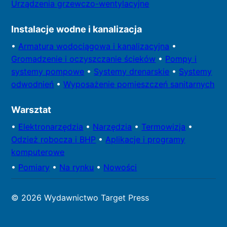
Urządzenia grzewczo-wentylacyjne
Instalacje wodne i kanalizacja
•
Armatura wodociągowa i kanalizacyjna
•
Gromadzenie i oczyszczanie ścieków
•
Pompy i
systemy
pompowe
•
Systemy drenarskie
•
Systemy
odwodnień
•
Wyposażenie pomieszczeń sanitarnych
Warsztat
•
Elektronarzędzia
•
Narzędzia
•
Termowizja
•
Odzież robocza i BHP
•
Aplikacje i programy
komputerowe
•
Pomiary
•
Na rynku
•
Nowości
© 2026 Wydawnictwo Target Press