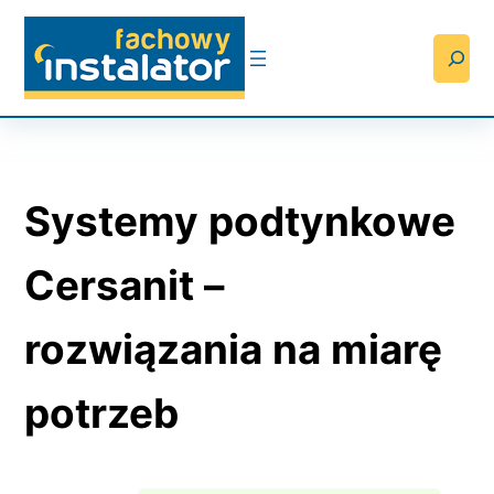
Przejdź
do
Searc
treści
Systemy podtynkowe
Cersanit –
rozwiązania na miarę
potrzeb