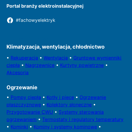
Portal branży elektroinstalacyjnej
#fachowyelektryk
Kontakt do redakcji
Klimatyzacja, wentylacja, chłodnictwo
•
Rekuperacja
•
Wentylacja
•
Gruntowe wymienniki
ciepła
•
Nagrzewnice
•
Kurtyny powietrzne
•
Akcesoria
Ogrzewanie
•
Pompy
ciepła
•
Kotły
i piece
•
Ogrzewanie
płaszczyznowe
•
Kolektory
słoneczne
•
Przygotowa
nie CWU
•
Systemy sterowania
ogrzewaniem
•
Termostaty i regulatory temperatury
•
Kominki
•
Kominy i systemy kominowe
•