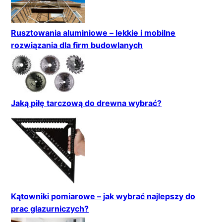
Rusztowania aluminiowe – lekkie i mobilne
rozwiązania dla firm budowlanych
Jaką piłę tarczową do drewna wybrać?
Kątowniki pomiarowe – jak wybrać najlepszy do
prac glazurniczych?