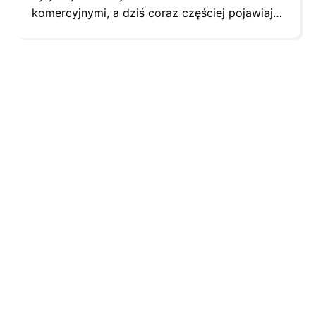
komercyjnymi, a dziś coraz częściej pojawiają
się także w budynkach mieszkalnych. Istnieje
wiele argumentów, dla których warto wybrać
taką nowoczesną armaturę, tym bardziej, że
na rynku pojawiają się coraz ciekawsze
modele oferujące jeszcze większą
funkcjonalność i wygodę użytkowania. Baterie
elektroniczne są wciąż kojarzone przez
wiele…