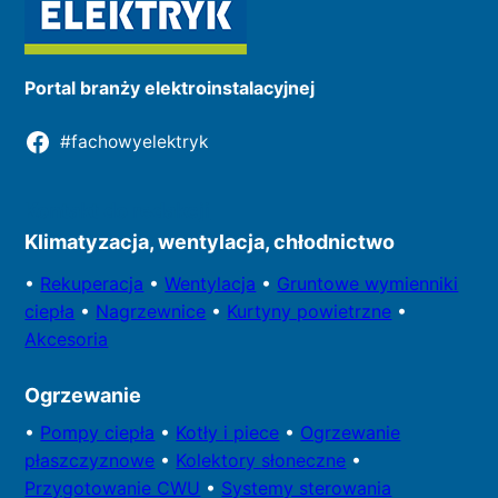
Portal branży elektroinstalacyjnej
#fachowyelektryk
Kontakt do redakcji
Klimatyzacja, wentylacja, chłodnictwo
•
Rekuperacja
•
Wentylacja
•
Gruntowe wymienniki
ciepła
•
Nagrzewnice
•
Kurtyny powietrzne
•
Akcesoria
Ogrzewanie
•
Pompy
ciepła
•
Kotły
i piece
•
Ogrzewanie
płaszczyznowe
•
Kolektory
słoneczne
•
Przygotowa
nie CWU
•
Systemy sterowania