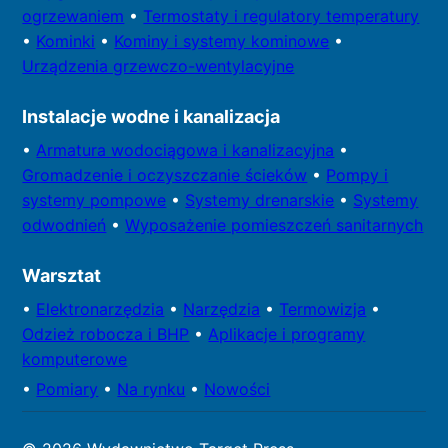
ogrzewaniem
•
Termostaty i regulatory temperatury
•
Kominki
•
Kominy i systemy kominowe
•
Urządzenia grzewczo-wentylacyjne
Instalacje wodne i kanalizacja
•
Armatura wodociągowa i kanalizacyjna
•
Gromadzenie i oczyszczanie ścieków
•
Pompy i
systemy
pompowe
•
Systemy drenarskie
•
Systemy
odwodnień
•
Wyposażenie pomieszczeń sanitarnych
Warsztat
•
Elektronarzędzia
•
Narzędzia
•
Termowizja
•
Odzież robocza i BHP
•
Aplikacje i programy
komputerowe
•
Pomiary
•
Na rynku
•
Nowości