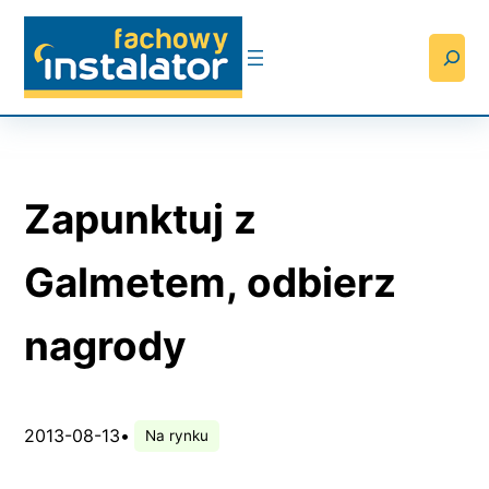
Przejdź
do
Searc
treści
Zapunktuj z
Galmetem, odbierz
nagrody
2013-08-13
•
Na rynku