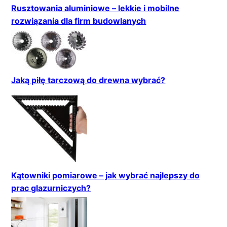
Rusztowania aluminiowe – lekkie i mobilne
rozwiązania dla firm budowlanych
Jaką piłę tarczową do drewna wybrać?
Kątowniki pomiarowe – jak wybrać najlepszy do
prac glazurniczych?