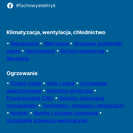
#fachowyelektryk
Kontakt do redakcji
Klimatyzacja, wentylacja, chłodnictwo
•
Rekuperacja
•
Wentylacja
•
Gruntowe wymienniki
ciepła
•
Nagrzewnice
•
Kurtyny powietrzne
•
Akcesoria
Ogrzewanie
•
Pompy
ciepła
•
Kotły
i piece
•
Ogrzewanie
płaszczyznowe
•
Kolektory
słoneczne
•
Przygotowa
nie CWU
•
Systemy sterowania
ogrzewaniem
•
Termostaty i regulatory temperatury
•
Kominki
•
Kominy i systemy kominowe
•
Urządzenia grzewczo-wentylacyjne