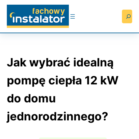
Przejdź
do
Searc
treści
Jak wybrać idealną
pompę ciepła 12 kW
do domu
jednorodzinnego?