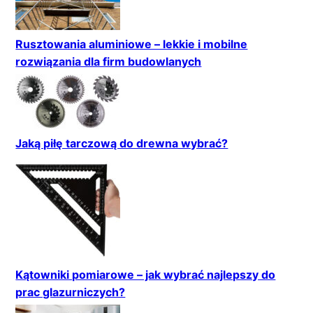
Rusztowania aluminiowe – lekkie i mobilne
rozwiązania dla firm budowlanych
Jaką piłę tarczową do drewna wybrać?
Kątowniki pomiarowe – jak wybrać najlepszy do
prac glazurniczych?