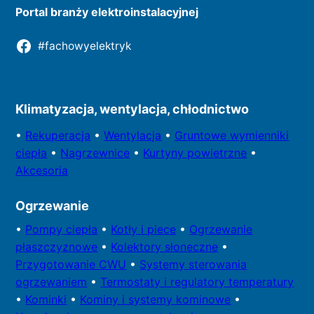
Portal branży elektroinstalacyjnej
#fachowyelektryk
Kontakt do redakcji
Klimatyzacja, wentylacja, chłodnictwo
•
Rekuperacja
•
Wentylacja
•
Gruntowe wymienniki
ciepła
•
Nagrzewnice
•
Kurtyny powietrzne
•
Akcesoria
Ogrzewanie
•
Pompy
ciepła
•
Kotły
i piece
•
Ogrzewanie
płaszczyznowe
•
Kolektory
słoneczne
•
Przygotowa
nie CWU
•
Systemy sterowania
ogrzewaniem
•
Termostaty i regulatory temperatury
•
Kominki
•
Kominy i systemy kominowe
•