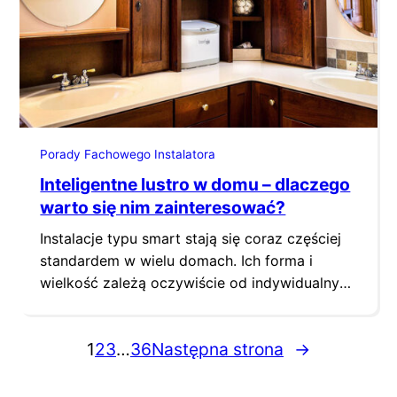
energii. Takie rozwiązanie pozwoli
wykorzystać energię…
Porady Fachowego Instalatora
Inteligentne lustro w domu – dlaczego
warto się nim zainteresować?
Instalacje typu smart stają się coraz częściej
standardem w wielu domach. Ich forma i
wielkość zależą oczywiście od indywidualnych
potrzeb oraz specyfiki miejsca. Do systemu
dołączają jednak wciąż nowe produkty, które
1
2
3
…
36
Następna strona
→
dzięki komunikacji z pozostałymi sprzętami
podnoszą komfort codziennego
funkcjonowania, czy wpływają na