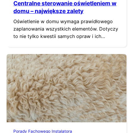
Centralne sterowanie oświetleniem w
domu – największe zalety
Oświetlenie w domu wymaga prawidłowego
zaplanowania wszystkich elementów. Dotyczy
to nie tylko kwestii samych opraw i ich
lokalizacji, ale też zastosowania odpowiednich
narzędzi do sterowania punktami świetlnymi.
Obok klasycznych włączników do dyspozycji
są coraz częściej rozwiązania smart, które
pozwalają na centralizację w kontrolowaniu
warunków oświetleniowych w całym domu.
Jak sterować zdalnie domowymi lampami?
Jakie korzyści…
Porady Fachowego Instalatora