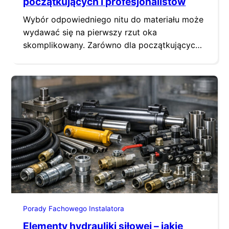
początkujących i profesjonalistów
Wybór odpowiedniego nitu do materiału może
wydawać się na pierwszy rzut oka
skomplikowany. Zarówno dla początkujących,
jak i profesjonalistów, zrozumienie, jakie nity
najlepiej pasują do konkretnych materiałów,
jest kluczowe. Niezależnie od tego, czy
pracujesz z delikatnymi tkaninami, czy
solidnymi metalami, właściwy dobór nitu
wpłynie na trwałość i estetykę Twojej pracy.
Podstawy doboru nitów Dobór nitów…
Porady Fachowego Instalatora
Elementy hydrauliki siłowej – jakie