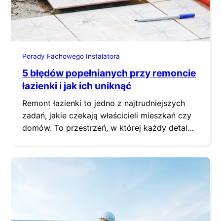
Porady Fachowego Instalatora
5 błędów popełnianych przy remoncie
łazienki i jak ich uniknąć
Remont łazienki to jedno z najtrudniejszych
zadań, jakie czekają właścicieli mieszkań czy
domów. To przestrzeń, w której każdy detal
ma znaczenie – od układu instalacji, po wybór
płytek i oświetlenia. Niewielkie potknięcia na
etapie planowania mogą prowadzić do
kosztownych błędów, które ujawnią się
dopiero po zakończeniu prac. Dlatego tak
ważne jest, by dobrze przygotować się…