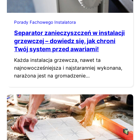
Porady Fachowego Instalatora
Separator zanieczyszczeń w instalacji
grzewczej – dowiedz się, jak chroni
Twój system przed awariami!
Każda instalacja grzewcza, nawet ta
najnowocześniejsza i najstaranniej wykonana,
narażona jest na gromadzenie
zanieczyszczeń. Rdza, osady, opiłki metali czy
inne cząstki stałe krążące w obiegu to
poważne zagrożenie dla kluczowych
komponentów systemu. Rozwiązaniem jest
separator zanieczyszczeń – proste, ale
niezwykle skuteczne urządzenie, które może
uratować Twoją instalację przed kosztownymi
awariami. Sprawdź, dlaczego warto w niego…