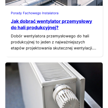
Porady Fachowego Instalatora
Jak dobrać wentylator przemysłowy
do hali produkcyjnej?
Dobór wentylatora przemysłowego do hali
produkcyjnej to jeden z najważniejszych
etapów projektowania skutecznej wentylacji.
Wbrew pozorom nie jest to wyłącznie kwestia
wyboru konkretnego urządzenia z katalogu
producenta. To proces wymagający analizy
technicznej, znajomości realnych warunków
pracy oraz zrozumienia, jak wentylator
wpływa na cały system wentylacyjny, koszty
eksploatacji i bezpieczeństwo pracowników.
Źle dobrany wentylator może powodować…