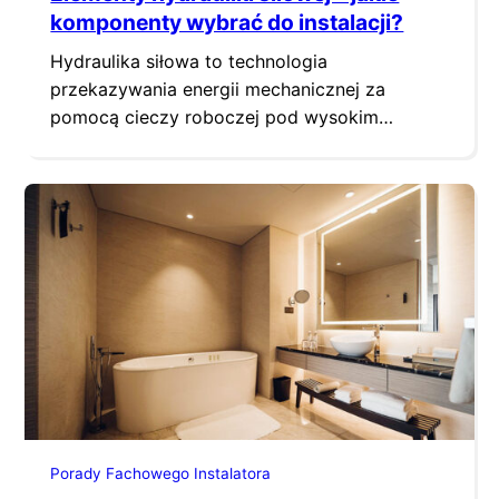
komponenty wybrać do instalacji?
Hydraulika siłowa to technologia
przekazywania energii mechanicznej za
pomocą cieczy roboczej pod wysokim
ciśnieniem. W przemyśle, budownictwie i
rolnictwie jej elementy decydują o mocy oraz
precyzji ruchów maszyn, takich jak koparki,
prasy czy podnośniki. Wybór części do
budowy lub naprawy systemu nie może być
dziełem przypadku. Każdy błąd w doborze
parametrów grozi nagłą awarią, wyciekiem…
Porady Fachowego Instalatora