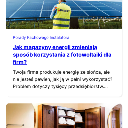
Porady Fachowego Instalatora
Jak magazyny energii zmieniają
sposób korzystania z fotowoltaiki dla
firm?
Twoja firma produkuje energię ze słońca, ale
nie jesteś pewien, jak ją w pełni wykorzystać?
Problem dotyczy tysięcy przedsiębiorstw.
Panele fotowoltaiczne pracują najlepiej w
ciągu dnia, ale to właśnie wtedy wiele firm ma
niższe zapotrzebowanie. Wieczorem pojawiają
się rachunki za energię z sieci. Rozwiązaniem
jest połączenie fotowoltaiki z magazynem