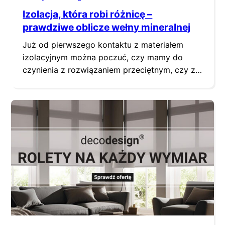
Izolacja, która robi różnicę –
prawdziwe oblicze wełny mineralnej
Już od pierwszego kontaktu z materiałem
izolacyjnym można poczuć, czy mamy do
czynienia z rozwiązaniem przeciętnym, czy z
klasą premium. Wełna mineralna od lat
utrzymuje się w ścisłej czołówce materiałów
izolacyjnych, ale dopiero świadomy wybór jej
konkretnego rodzaju pozwala w pełni
wykorzystać jej spektakularny potencjał. To
nie jest jeden produkt o wielu nazwach – to…