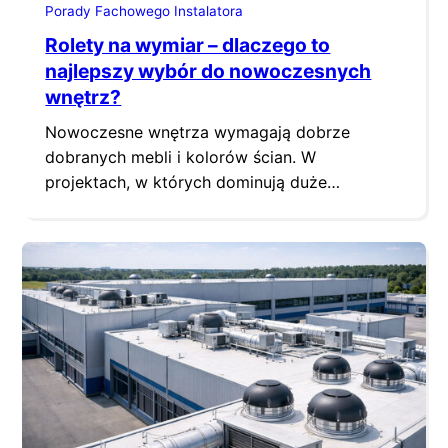
Porady Fachowego Instalatora
Rolety na wymiar – dlaczego to
najlepszy wybór do nowoczesnych
wnętrz?
Nowoczesne wnętrza wymagają dobrze
dobranych mebli i kolorów ścian. W
projektach, w których dominują duże
przeszklenia, długie wyjścia tarasowe czy
szerokie okna w salonie, to właśnie osłony
okienne odpowiadają za finalny efekt
wizualny. Gotowe rolety z marketu bardzo
rzadko radzą sobie z takimi wyzwaniami.
Dlatego coraz więcej osób wybiera rolety na
wymiar. Różnica między osłoną…