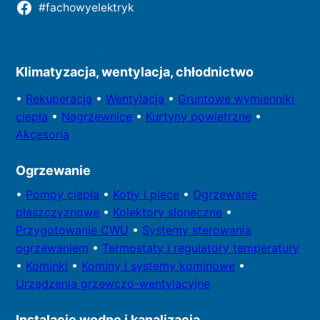
#fachowyelektryk
Kontakt do redakcji
Klimatyzacja, wentylacja, chłodnictwo
•
Rekuperacja
•
Wentylacja
•
Gruntowe wymienniki
ciepła
•
Nagrzewnice
•
Kurtyny powietrzne
•
Akcesoria
Ogrzewanie
•
Pompy
ciepła
•
Kotły
i piece
•
Ogrzewanie
płaszczyznowe
•
Kolektory
słoneczne
•
Przygotowa
nie CWU
•
Systemy sterowania
ogrzewaniem
•
Termostaty i regulatory temperatury
•
Kominki
•
Kominy i systemy kominowe
•
Urządzenia grzewczo-wentylacyjne
Instalacje wodne i kanalizacja