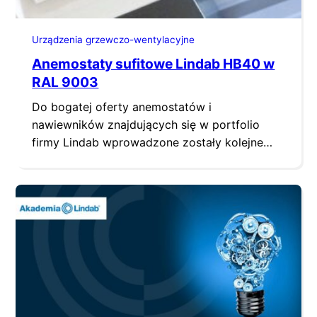
Urządzenia grzewczo-wentylacyjne
Anemostaty sufitowe Lindab HB40 w
RAL 9003
Do bogatej oferty anemostatów i
nawiewników znajdujących się w portfolio
firmy Lindab wprowadzone zostały kolejne
produkty w nowym standardzie lakierowania.
Anemostaty nawiewno-wywiewne w odcieniu
RAL 9003 (czystym odcieniu bieli) wtapiają się
w sufity w pomieszczeniach i doskonale się z
nimi komponują. Dostępne są w rozmiarach od
295×295 do 595×595 mm. Do głównych zalet
anemostatów HB40 zaliczyć należy…