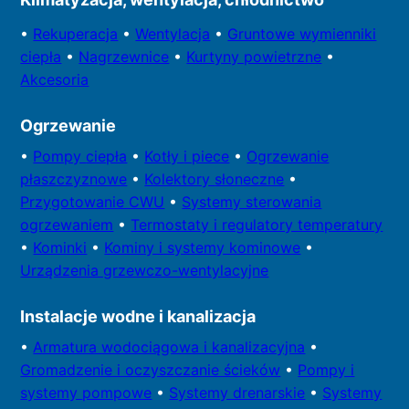
•
Rekuperacja
•
Wentylacja
•
Gruntowe wymienniki
ciepła
•
Nagrzewnice
•
Kurtyny powietrzne
•
Akcesoria
Ogrzewanie
•
Pompy
ciepła
•
Kotły
i piece
•
Ogrzewanie
płaszczyznowe
•
Kolektory
słoneczne
•
Przygotowa
nie CWU
•
Systemy sterowania
ogrzewaniem
•
Termostaty i regulatory temperatury
•
Kominki
•
Kominy i systemy kominowe
•
Urządzenia grzewczo-wentylacyjne
Instalacje wodne i kanalizacja
•
Armatura wodociągowa i kanalizacyjna
•
Gromadzenie i oczyszczanie ścieków
•
Pompy i
systemy
pompowe
•
Systemy drenarskie
•
Systemy