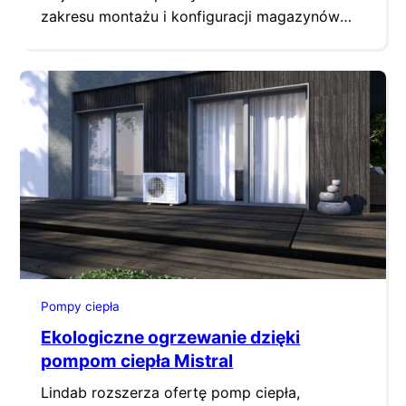
zakresu montażu i konfiguracji magazynów
energii Must, które zaplanowane jest na
3.12.2024 r. w siedzibie głównej Lindab
(Wieruchów, ul. Sochaczewska 144, 05-850
Ożarów Mazowiecki). Szkolenie prowadzone
będzie przez inżynierów producenta (Must
Energy Technology) oraz doświadczonego
instalatora OZE. Uczestnicy zapoznają się z
charakterystyką urządzeń…
Pompy ciepła
Ekologiczne ogrzewanie dzięki
pompom ciepła Mistral
Lindab rozszerza ofertę pomp ciepła,