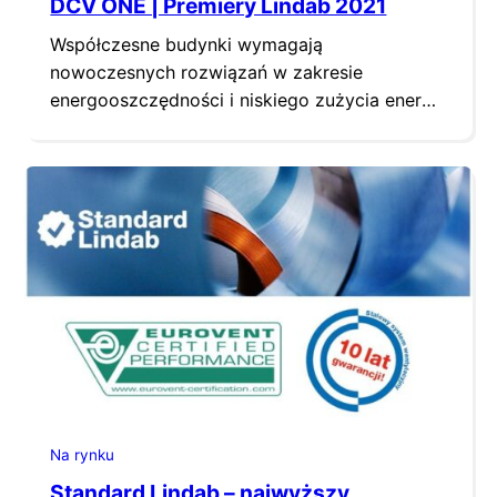
DCV ONE | Premiery Lindab 2021
Współczesne budynki wymagają
nowoczesnych rozwiązań w zakresie
energooszczędności i niskiego zużycia energii.
Z myślą o tych wymaganiach Lindab
wprowadził do swojej oferty najbardziej
inteligentny system wentylacji o nazwie Lindab
DCV ONE. Zastosowanie większości
systemów DCV (skrót od Demand Control
Ventilation), czyli systemów wentylacyjnych ze
zmiennym przepływem powietrza, zgodnym
z rzeczywistymi potrzebami osób
znajdujących się w pomieszczeniach, wymaga
zastosowania…
Na rynku
Standard Lindab – najwyższy