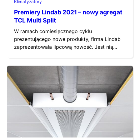
Klimatyzatory
Premiery Lindab 2021 – nowy agregat
TCL Multi Split
W ramach comiesięcznego cyklu
prezentującego nowe produkty, firma Lindab
zaprezentowała lipcową nowość. Jest nią
nowa jednostka zewnętrzna TCL FMA-
27I3HD/DVO dedykowana do systemu Multi
Split o nominalnej wydajność chłodzenia
wynoszącej 7,9 kW. i wyposażona
w nowoczesną sprężarkę Twin Rotary. Dzięki
zastosowaniu drugiego tłoka w sprężarce typu
inwerter DC Twin Rotary agregat TCL FMA-
27I3HD/DVO charakteryzuje się stabilną pracą
oraz…