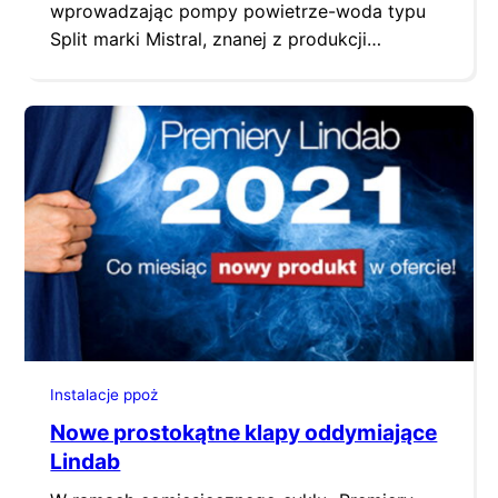
wprowadzając pompy powietrze-woda typu
Split marki Mistral, znanej z produkcji
wydajnych i energooszczędnych
klimatyzatorów. Pompy ciepła powietrze-
woda to popularne i coraz chętniej wybierane
urządzenia pozwalające ogrzewać domy w
ekologiczny sposób. Pompy ciepła powietrze-
woda podczas wytwarzania ciepła nie
generują spalin, są więc bezpieczne dla
środowiska. Oferują trzy funkcje w jednym
urządzeniu,…
Instalacje ppoż
Nowe prostokątne klapy oddymiające
Lindab