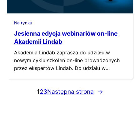
Na rynku
Jesienna edycja webinariów on-line
Akademii Lindab
Akademia Lindab zaprasza do udziału w
nowym cyklu szkoleń on-line prowadzonych
przez ekspertów Lindab. Do udziału w
Webinariach Akademii Lindab zapraszamy
projektantów, dystrybutorów, instalatorów,
1
2
3
Następna strona
→
inwestorów a także dekarzy i właścicieli
nieruchomości.Tematyka szkoleń została
podzielona na dwa bloki tematyczne
wentylacyjno-klimatyzacyjny i dachowo-
elewacyjny. Akademia Lindab – blok
wentylacyjno-klimatyzacyjny: Jaki rekuperator
wybrać do instalacji wentylacyjnej w domu