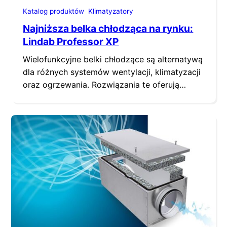
Katalog produktów
Klimatyzatory
Najniższa belka chłodząca na rynku:
Lindab Professor XP
Wielofunkcyjne belki chłodzące są alternatywą
dla różnych systemów wentylacji, klimatyzacji
oraz ogrzewania. Rozwiązania te oferują
znaczne oszczędności związane ze
zmniejszeniem zapotrzebowania na energię,
co jest ważne dla właścicieli i zarządców
budynków. Oferują także szereg korzyści dla
użytkowników budynków: poprawiają i
podnoszą komfort cieplny, pozwalają
zaoszczędzić więcej miejsca (uwalniają
podłogę) oraz zapewniają lepszą jakość
powietrza w…