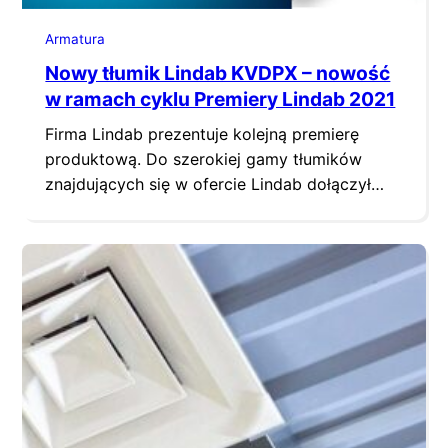
Armatura
Nowy tłumik Lindab KVDPX – nowość
w ramach cyklu Premiery Lindab 2021
Firma Lindab prezentuje kolejną premierę
produktową. Do szerokiej gamy tłumików
znajdujących się w ofercie Lindab dołączył
najbardziej efektywny okrągły tłumik do niskiej
zabudowy KVDPX. Nowy tłumik KVDPX jest
najskuteczniejszym tłumikiem w ofercie Lindab
na rynku. Doskonałe parametry tłumienia
zostały osiągnięte dzięki zastosowaniu
wyjątkowego materiału Acutec® i Acutec®
Plus. Oferowany jest w czterech modelach
w klasie M1, a dwa z…