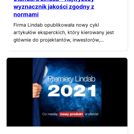
wyznacznik jakości zgodny z
normami
Firma Lindab opublikowała nowy cykl
artykułów eksperckich, który kierowany jest
głównie do projektantów, inwestorów,
generalnych wykonawców oraz instalatorów,
a także do studentów i uczniów szkół
technicznych.
Od wielu lat Lindab wytycza nowe trendy,
podwyższa standardy, a poprzez najwyższą
jakość wyrobów oferuje dodatkowe korzyści
swoim partnerom biznesowym i końcowym
użytkownikom. Standard Lindab to znany od
dziesięcioleci wyznacznik zgodności
z najwyższymi…