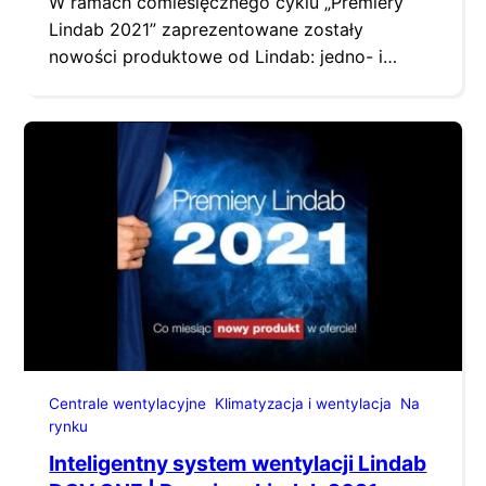
W ramach comiesięcznego cyklu „Premiery
Lindab 2021” zaprezentowane zostały
nowości produktowe od Lindab: jedno- i
wielostrefowe prostokątne klapy oddymiające
SDR, SDJR, SDR1 oraz SDR2. Ochrona osób
przebywających w budynkach to jedno
z najważniejszych zadań profesjonalnych
rozwiązań i systemów przeciwpożarowych. Za
szybkie odprowadzenie trujących
i szkodliwych gazów, dymu oraz gorącego
powietrza powstałych w przypadku pożaru
odpowiadają systemy oddymiania, których
istotnym elementem…
Centrale wentylacyjne
Klimatyzacja i wentylacja
Na
rynku
Inteligentny system wentylacji Lindab