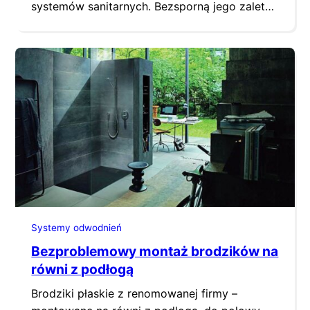
systemów sanitarnych. Bezsporną jego zaletą
jest odniesienie komfortu życia i higieny – nie
tylko bezpośrednich użytkowników, ale w
odniesieniu do całego pomieszczenia wc. Jest
to możliwe dzięki zastosowaniu ceramiki
bezkołnierzowej oraz dysz z funkcją
samooczyszczania. Wadami, które do tej pory
odstręczały od wyboru tego…
Systemy odwodnień
Bezproblemowy montaż brodzików na
równi z podłogą
Brodziki płaskie z renomowanej firmy –