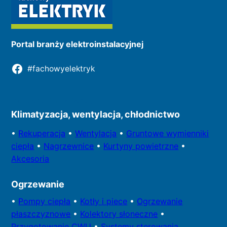
Portal branży elektroinstalacyjnej
#fachowyelektryk
Kontakt do redakcji
Klimatyzacja, wentylacja, chłodnictwo
•
Rekuperacja
•
Wentylacja
•
Gruntowe wymienniki
ciepła
•
Nagrzewnice
•
Kurtyny powietrzne
•
Akcesoria
Ogrzewanie
•
Pompy
ciepła
•
Kotły
i piece
•
Ogrzewanie
płaszczyznowe
•
Kolektory
słoneczne
•
Przygotowa
nie CWU
•
Systemy sterowania