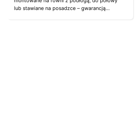
montowane na równi z podłogą, do połowy
lub stawiane na posadzce – gwarancją
bezproblemowego montażu.