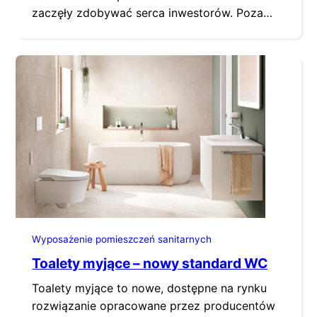
zaczęły zdobywać serca inwestorów. Poza
tym, że pomagają dbać o higienę, często
wyposażone są w szereg innych funkcji
zapewniających komfort korzystania z toalety.
O jakich wymogach montażowych i
instalacyjnych musimy wiedzieć, decydując się
na zakup toalet myjących? Jeszcze całkiem
niedawno nowością w polskich…
Wyposażenie pomieszczeń sanitarnych
Toalety myjące – nowy standard WC
Toalety myjące to nowe, dostępne na rynku
rozwiązanie opracowane przez producentów