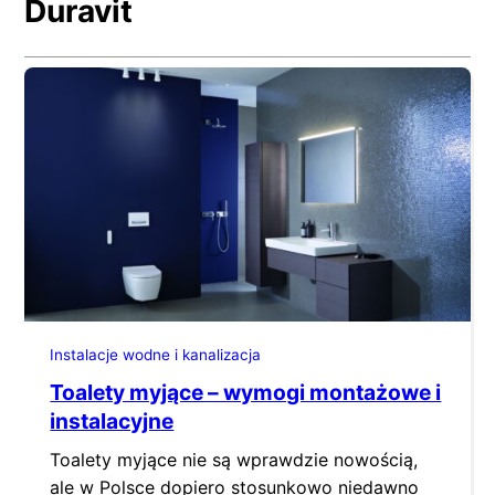
Duravit
Instalacje wodne i kanalizacja
Toalety myjące – wymogi montażowe i
instalacyjne
Toalety myjące nie są wprawdzie nowością,
ale w Polsce dopiero stosunkowo niedawno