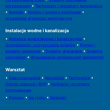
ogrzewaniem
•
Termostaty i regulatory temperatury
•
Kominki
•
Kominy i systemy kominowe
•
Urządzenia grzewczo-wentylacyjne
Instalacje wodne i kanalizacja
•
Armatura wodociągowa i kanalizacyjna
•
Gromadzenie i oczyszczanie ścieków
•
Pompy i
systemy
pompowe
•
Systemy drenarskie
•
Systemy
odwodnień
•
Wyposażenie pomieszczeń sanitarnych
Warsztat
•
Elektronarzędzia
•
Narzędzia
•
Termowizja
•
Odzież robocza i BHP
•
Aplikacje i programy
komputerowe
•
Pomiary
•
Na rynku
•
Nowości