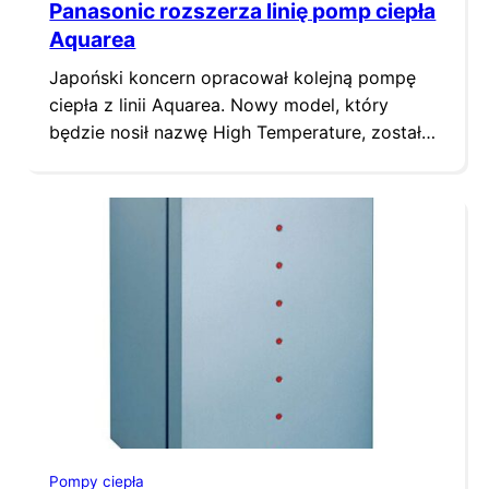
Panasonic rozszerza linię pomp ciepła
Aquarea
Japoński koncern opracował kolejną pompę
ciepła z linii Aquarea. Nowy model, który
będzie nosił nazwę High Temperature, został
przygotowany z myślą o właścicielach
domów, w których zamontowane są grzejniki
wysokotemperaturowe. Tak jak pozostałe
urządzenia Aquarea – High Connectivity oraz
T-CAP – nowa pompa charakteryzuje się
wysoką wydajnością i obniżonym zużyciem
energii.
Pompy ciepła