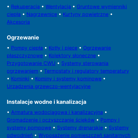
•
Rekuperacja
•
Wentylacja
•
Gruntowe wymienniki
ciepła
•
Nagrzewnice
•
Kurtyny powietrzne
•
Akcesoria
Ogrzewanie
•
Pompy
ciepła
•
Kotły
i piece
•
Ogrzewanie
płaszczyznowe
•
Kolektory
słoneczne
•
Przygotowa
nie CWU
•
Systemy sterowania
ogrzewaniem
•
Termostaty i regulatory temperatury
•
Kominki
•
Kominy i systemy kominowe
•
Urządzenia grzewczo-wentylacyjne
Instalacje wodne i kanalizacja
•
Armatura wodociągowa i kanalizacyjna
•
Gromadzenie i oczyszczanie ścieków
•
Pompy i
systemy
pompowe
•
Systemy drenarskie
•
Systemy
odwodnień
•
Wyposażenie pomieszczeń sanitarnych