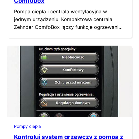
Comfobox
Pompa ciepła i centrala wentylacyjna w
jednym urządzeniu. Kompaktowa centrala
Zehnder ComfoBox łączy funkcje ogrzewania,
chłodzenia, wentylacji i podgrzewania wody.
Wydajna i energooszczędna wykorzystuje
odnawialne źródła energii.
Pompy ciepła
Kontroluj system grzewczy z pompą z