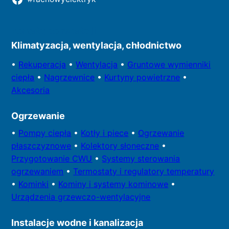
Kontakt do redakcji
Klimatyzacja, wentylacja, chłodnictwo
•
Rekuperacja
•
Wentylacja
•
Gruntowe wymienniki
ciepła
•
Nagrzewnice
•
Kurtyny powietrzne
•
Akcesoria
Ogrzewanie
•
Pompy
ciepła
•
Kotły
i piece
•
Ogrzewanie
płaszczyznowe
•
Kolektory
słoneczne
•
Przygotowa
nie CWU
•
Systemy sterowania
ogrzewaniem
•
Termostaty i regulatory temperatury
•
Kominki
•
Kominy i systemy kominowe
•
Urządzenia grzewczo-wentylacyjne
Instalacje wodne i kanalizacja