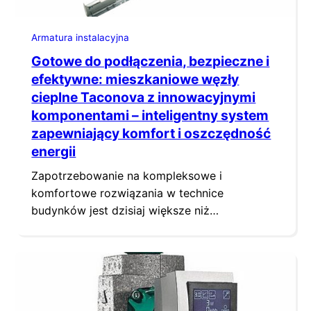
Armatura instalacyjna
Gotowe do podłączenia, bezpieczne i
efektywne: mieszkaniowe węzły
cieplne Taconova z innowacyjnymi
komponentami – inteligentny system
zapewniający komfort i oszczędność
energii
Zapotrzebowanie na kompleksowe i
komfortowe rozwiązania w technice
budynków jest dzisiaj większe niż
kiedykolwiek wcześniej. Gotowe do
podłączenia mieszkaniowe węzły cieplne
Taconova doskonale wpisują się w ten trend.
Te dopracowane produkty dostarczają wodę
użytkową podgrzaną z dokładnością do