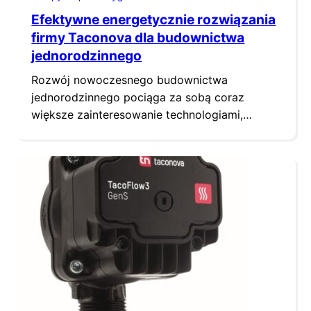
Efektywne energetycznie rozwiązania
firmy Taconova dla budownictwa
jednorodzinnego
Rozwój nowoczesnego budownictwa
jednorodzinnego pociąga za sobą coraz
większe zainteresowanie technologiami,
poprawiającymi wydajność energetyczną
domów. Doskonałym przykładem jest
połączenie gruntowej pompy ciepła z
modułem świeżej wody TacoTherm Fresh
Mega2 oraz pompą cyrkulacyjną TacoFlow2
eLink, rozprowadzająca ciepłą wodę do
poszczególnych grzejników. Takie rozwiązanie
zastosował w swoim domu Ralph Seewald,
Dyrektor Zarządzający firmy Taconova.
Gwarantuje ono wysoką…