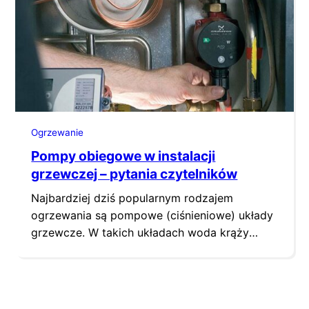
niezabudowane na kotle pompy, znają
trudności z włączeniem i odpowietrzeniem
pompy przed sezonem…
Ogrzewanie
Pompy obiegowe w instalacji
grzewczej – pytania czytelników
Najbardziej dziś popularnym rodzajem
ogrzewania są pompowe (ciśnieniowe) układy
grzewcze. W takich układach woda krąży
między kotłem a grzejnikami dzięki różnicy
ciśnienia wytworzonej przez pompę. Jakie
parametry są ważne przy doborze pompy
obiegowej? Jak uniknąć błędów i co