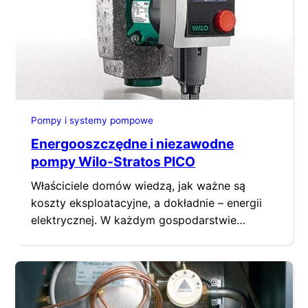
jednego stopnia, jednocześnie
rozprowadzając wodę grzewczą odpowiednio
do potrzeb danego systemu. Inteligentne
komponenty, takie jak zintegrowana z…
Pompy i systemy pompowe
Energooszczędne i niezawodne
pompy Wilo-Stratos PICO
Właściciele domów wiedzą, jak ważne są
koszty eksploatacyjne, a dokładnie – energii
elektrycznej. W każdym gospodarstwie
domowym jest pełno „pożeraczy” energii. Do
liderów w tym zakresie zaliczają się
przestarzałe pompy instalacji grzewczych.
Dodatkowo ci użytkownicy, którzy mają
instalacje wyposażone w samodzielne, czyli