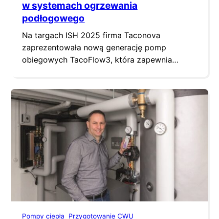
w systemach ogrzewania
podłogowego
Na targach ISH 2025 firma Taconova
zaprezentowała nową generację pomp
obiegowych TacoFlow3, która zapewnia
jeszcze większą wydajność przy bardziej
kompaktowych rozmiarach, w porównaniu z
poprzednią serią TacoFlow2. Poszczególne
modele oferują odpowiednie rozwiązania dla
niemal wszystkich wymagań i szerokiego
zakresu zastosowań. Wersja TacoFlow3
Surface jest przeznaczona do systemów
ogrzewania podłogowego. Łączy w sobie
wszystkie funkcje i…
Pompy ciepła
Przygotowanie CWU