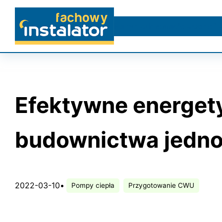
Przejdź
do
Na rynku
Instalacje wodne i 
treści
Efektywne energety
budownictwa jedn
2022-03-10
•
Pompy ciepła
Przygotowanie CWU