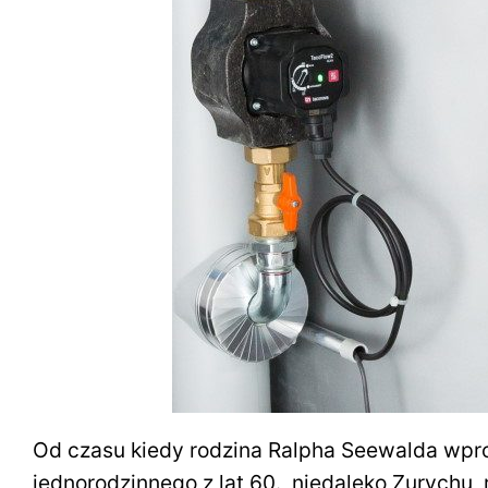
Od czasu kiedy rodzina Ralpha Seewalda wpr
jednorodzinnego z lat 60., niedaleko Zurychu