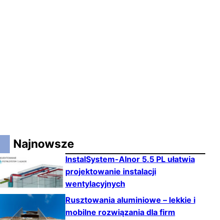
Najnowsze
InstalSystem-Alnor 5.5 PL ułatwia
projektowanie instalacji
wentylacyjnych
Rusztowania aluminiowe – lekkie i
mobilne rozwiązania dla firm