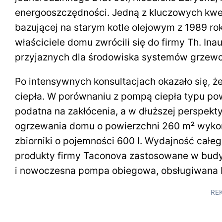
energooszczędności. Jedną z kluczowych kwest
bazującej na starym kotle olejowym z 1989 r
właściciele domu zwrócili się do firmy Th. I
przyjaznych dla środowiska systemów grzew
Po intensywnych konsultacjach okazało się,
ciepła. W porównaniu z pompą ciepła typu pow
podatna na zakłócenia, a w dłuższej perspekt
ogrzewania domu o powierzchni 260 m² wykor
zbiorniki o pojemności 600 l. Wydajność cał
produkty firmy Taconova zastosowane w budy
i nowoczesna pompa obiegowa, obsługiwana 
RE