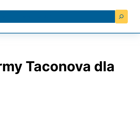
Search
tat
Pomiary
Nowości
irmy Taconova dla