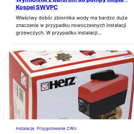
Kospel SWVPC
Właściwy dobór zbiornika wody ma bardzo duże
znaczenie w przypadku nowoczesnych instalacji
grzewczych. W przypadku instalacji
wyposażonych w pompy ciepła doskonałym
wyborem jest zbiornik łączący funkcje
wymiennika oraz bufora ciepła w jednym. Firma
Kospel wychodząc naprzeciw oczekiwaniom
klientów wprowadziła na rynek zbiornik SWVPC.
Jest on pełni przystosowany do współpracy z
pompami ciepła. Kospel SWVPC –…
Instalacje
Przygotowanie CWU