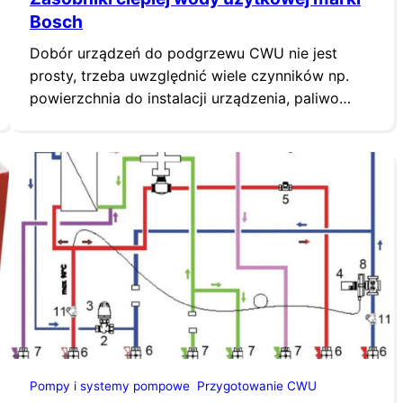
Bosch
Dobór urządzeń do podgrzewu CWU nie jest
prosty, trzeba uwzględnić wiele czynników np.
powierzchnia do instalacji urządzenia, paliwo
(źródło energii) lub dyspozycyjna moc
maksymalna. Najważniejszą rzeczą jest
oszacowanie wielkości poboru c.w.u.: przepływu
maksymalnego i całkowitego. Umożliwia to
program do wymiarowania i doboru
podgrzewaczy c.w.u. dostępny pod linkiem:
www.bosch-thermotechnology.com Zasobniki
c.w.u. wymagają dłuższego czasu pracy niż…
Pompy i systemy pompowe
Przygotowanie CWU