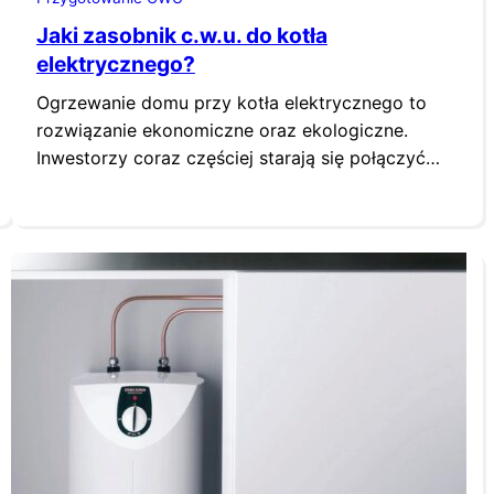
Jaki zasobnik c.w.u. do kotła
elektrycznego?
Ogrzewanie domu przy kotła elektrycznego to
rozwiązanie ekonomiczne oraz ekologiczne.
Inwestorzy coraz częściej starają się połączyć
oba aspekty, co sprawia, że nowe domy coraz
częściej wyposażone są w instalację grzewczą
opartą o kocioł elektryczny i instalację
fotowoltaiczną. Czy kocioł elektryczny ogrzewa
podgrzewa również wodę? Jaki zasobnik c.w.u.
powinien znaleźć się w takiej instalacji?
Odpowiedzi na…