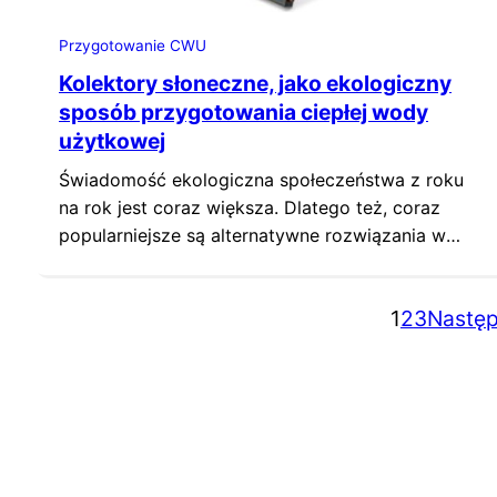
Przygotowanie CWU
Kolektory słoneczne, jako ekologiczny
sposób przygotowania ciepłej wody
użytkowej
Świadomość ekologiczna społeczeństwa z roku
na rok jest coraz większa. Dlatego też, coraz
popularniejsze są alternatywne rozwiązania w
obszarach ogrzewnictwa. Do ogrzewania
budynków, dobierane są systemy grzewcze
1
2
3
Następ
nieemitujące do środowiska szkodliwych
substancji. Na rynku jest dostępnych wiele takich
rozwiązań. Niekonwencjonalne rozwiązania,
zyskały również popularność, jako systemy
przeznaczone do podgrzewania wody użytkowej.
W tym przypadku, bardzo…