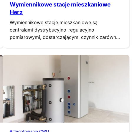
Wymiennikowe stacje mieszkaniowe
Herz
Wymiennikowe stacje mieszkaniowe są
centralami dystrybucyjno-regulacyjno-
pomiarowymi, dostarczającymi czynnik zarówno
do instalacji ogrzewczej, jak i do przygotowania
ciepłej wody użytkowej. Parametry czynników do
obu instalacji ustalane i regulowane są lokalnie, w
stacji, dając możliwość dopasowania ich do
potrzeb użytkowników. Do stacji podłączyć
należy jedynie sieć ciepła technologicznego
(ewentualnie – sieć ogrzewczą) i przewód wody
zimnej.…
Przygotowanie CWU