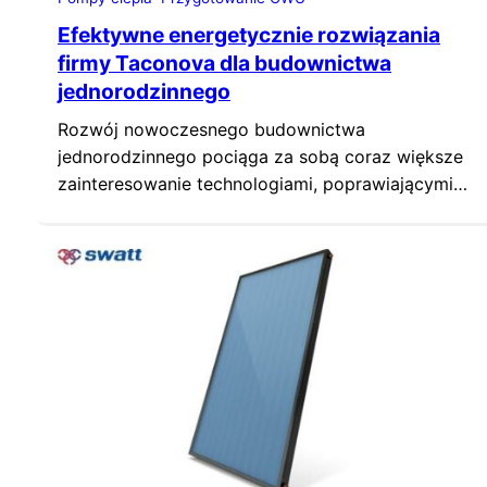
Efektywne energetycznie rozwiązania
firmy Taconova dla budownictwa
jednorodzinnego
Rozwój nowoczesnego budownictwa
jednorodzinnego pociąga za sobą coraz większe
zainteresowanie technologiami, poprawiającymi
wydajność energetyczną domów. Doskonałym
przykładem jest połączenie gruntowej pompy
ciepła z modułem świeżej wody TacoTherm Fresh
Mega2 oraz pompą cyrkulacyjną TacoFlow2
eLink, rozprowadzająca ciepłą wodę do
poszczególnych grzejników. Takie rozwiązanie
zastosował w swoim domu Ralph Seewald,
Dyrektor Zarządzający firmy Taconova.
Gwarantuje ono wysoką…