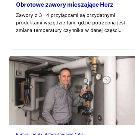
Obrotowe zawory mieszające Herz
Zawory z 3 i 4 przyłączami są przydatnymi
produktami wszędzie tam, gdzie potrzebna jest
zmiana temperatury czynnika w danej części
instalacji, bądź hydrauliczne oddzielenie
poszczególnych obiegów instalacji od siebie. W
praktyce zawory takie nazywa się zaworami 3-
drogowymi i 4-drogowymi, w zależności od ilości
przyłączy, bądź mieszającymi lub
rozdzielającymi, w zależności od pełnionej
funkcji. Zawory te…
Pompy ciepła
Przygotowanie CWU