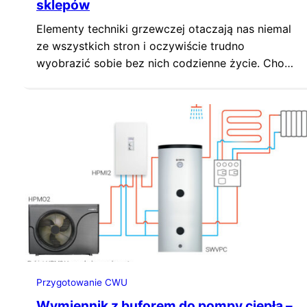
sklepów
Elementy techniki grzewczej otaczają nas niemal
ze wszystkich stron i oczywiście trudno
wyobrazić sobie bez nich codzienne życie. Choć
często kojarzą się z centralnym ogrzewaniem, w
rzeczywistości to bardziej rozbudowana
kategoria. Sprawdźmy, co jeszcze wchodzi w jej
skład. Czym jest technika grzewcza? Zacznijmy
od wyjaśnienia podstawowego terminu. Technika
grzewcza to rozległa dziedzina zajmująca się
projektowaniem,…
Przygotowanie CWU
Wymiennik z buforem do pompy ciepła –