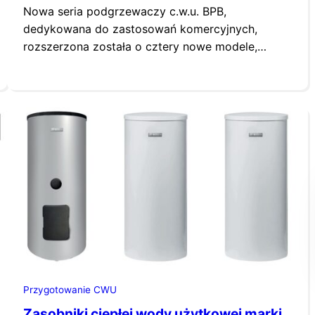
Nowa seria podgrzewaczy c.w.u. BPB,
dedykowana do zastosowań komercyjnych,
rozszerzona została o cztery nowe modele,
dostępne w pojemnościach 800 oraz 1000 litrów.
Pozwoli to na jeszcze większe możliwości w
zakresie projektowania i wykonania instalacji
grzewczych w firmach, restauracjach, hotelach
oraz innych obiektach komercyjnych.
Podgrzewacze c.w.u. to ważny element
infrastruktury w obiektach użyteczności
publicznej i przemysłowej,…
Przygotowanie CWU
Zasobniki ciepłej wody użytkowej marki