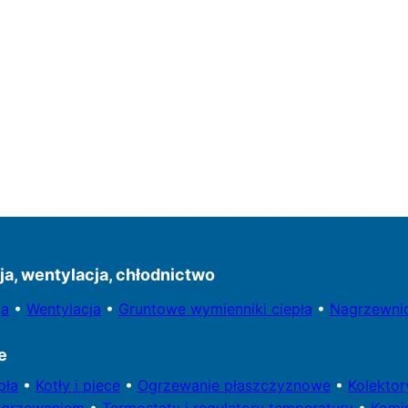
ja, wentylacja, chłodnictwo
ja
•
Wentylacja
•
Gruntowe wymienniki ciepła
•
Nagrzewni
e
pła
•
Kotły
i piece
•
Ogrzewanie
płaszczyznowe
•
Kolekto
ogrzewaniem
•
Termostaty i regulatory temperatury
•
Komi