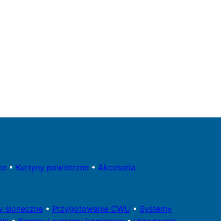
ce
•
Kurtyny powietrzne
•
Akcesoria
ry
słoneczne
•
Przygotowa
nie CWU
•
Systemy
nki
•
Kominy i systemy kominowe
•
Urządzenia