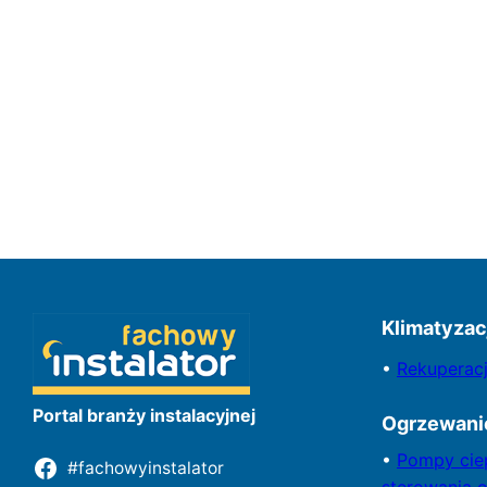
Klimatyzac
•
Rekuperac
Portal branży instalacyjnej
Ogrzewani
•
Pompy
cie
#fachowyinstalator
sterowania