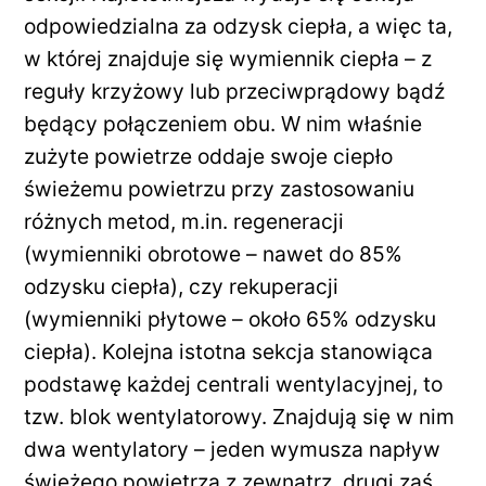
odpowiedzialna za odzysk ciepła, a więc ta,
w której znajduje się wymiennik ciepła – z
reguły krzyżowy lub przeciwprądowy bądź
będący połączeniem obu. W nim właśnie
zużyte powietrze oddaje swoje ciepło
świeżemu powietrzu przy zastosowaniu
różnych metod, m.in. regeneracji
(wymienniki obrotowe – nawet do 85%
odzysku ciepła), czy rekuperacji
(wymienniki płytowe – około 65% odzysku
ciepła). Kolejna istotna sekcja stanowiąca
podstawę każdej centrali wentylacyjnej, to
tzw. blok wentylatorowy. Znajdują się w nim
dwa wentylatory – jeden wymusza napływ
świeżego powietrza z zewnątrz, drugi zaś