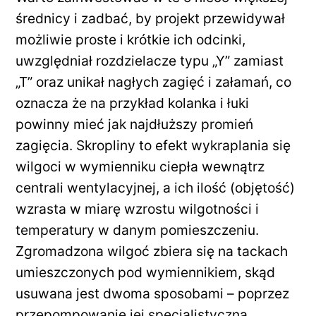
średnicy i zadbać, by projekt przewidywał
możliwie proste i krótkie ich odcinki,
uwzględniał rozdzielacze typu „Y” zamiast
„T” oraz unikał nagłych zagięć i załamań, co
oznacza że na przykład kolanka i łuki
powinny mieć jak najdłuższy promień
zagięcia. Skropliny to efekt wykraplania się
wilgoci w wymienniku ciepła wewnątrz
centrali wentylacyjnej, a ich ilość (objętość)
wzrasta w miarę wzrostu wilgotności i
temperatury w danym pomieszczeniu.
Zgromadzona wilgoć zbiera się na tackach
umieszczonych pod wymiennikiem, skąd
usuwana jest dwoma sposobami – poprzez
przepompowanie jej specjalistyczną