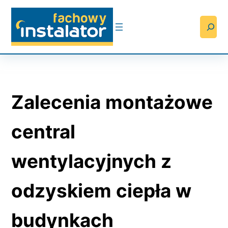
Przejdź
do
Searc
treści
Zalecenia montażowe
central
wentylacyjnych z
odzyskiem ciepła w
budynkach